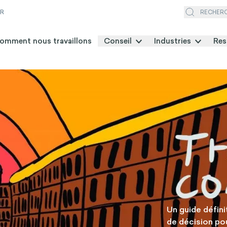
ER
RECHER
omment nous travaillons
Conseil
Industries
Res
Le comp
Un guide défin
de décision po