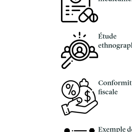
Étude
ethnograp
Conformit
fiscale
Exemple d