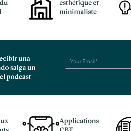
 du
esthétique et
l
minimaliste
ecibir una
ndo salga un
el podcast
aux
Applications
nts
CBT