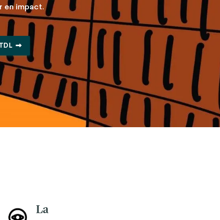
r en impact.
 TDL
La