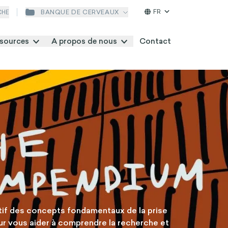
FR
BANQUE DE CERVEAUX
CHE
sources
A propos de nous
Contact
endium
itif des concepts fondamentaux de la prise
ur vous aider à comprendre la recherche et