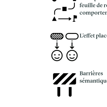
feuille de 
comporte
L'effet pla
Barrières
sémantiqu