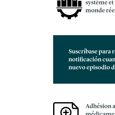
système et
monde rée
Suscríbase para r
notificación cua
nuevo episodio d
Adhésion 
médicame