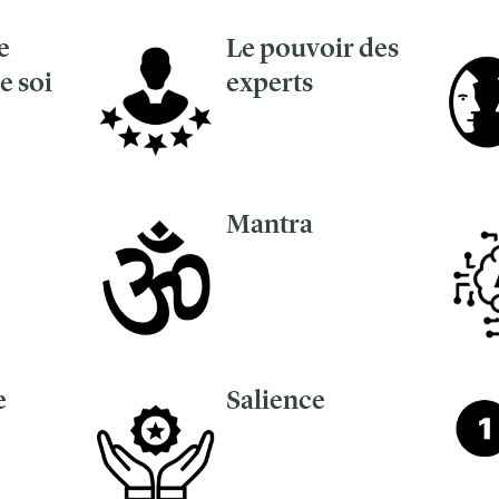
e
Le pouvoir des
e soi
experts
Mantra
e
Salience