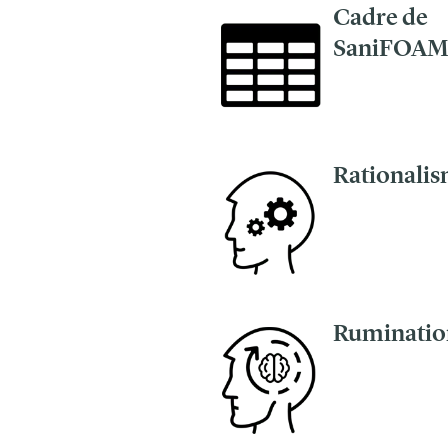
Cadre de
SaniFOA
Rationali
Ruminatio