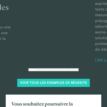
auprès
des
tests 
mesure
préjug
sélect
ur une
avons 
i une
soluti
 la
proban
de déc
LIRE 
VOIR TOUS LES EXEMPLES DE RÉUSSITE
Vous souhaitez poursuivre la