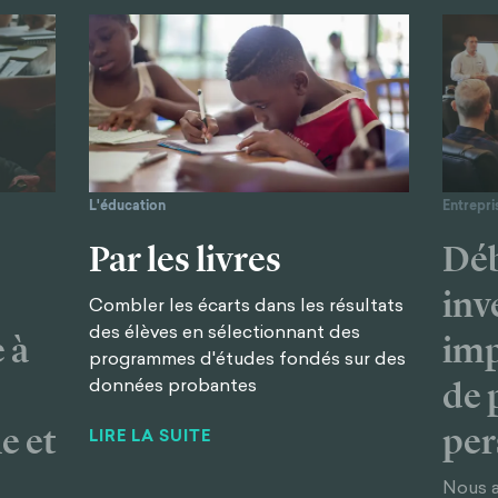
L'éducation
Entrepri
Par les livres
Déb
inv
Combler les écarts dans les résultats
des élèves en sélectionnant des
 à
imp
programmes d'études fondés sur des
données probantes
de 
e et
per
LIRE LA SUITE
Nous 