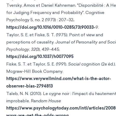
Tversky, Amos et Daniel Kahneman. "Disponibilité : A Heu
for Judging Frequency and Probability". Cognitive
Psychology 5, no. 2 (1973) : 207–32
.
https://doi.org/10.1016/0010-0285(73)90033-
9.
Taylor, S. E. et Fiske, S. T. (1975). Point of view and
perceptions of causality.
Journal of Personality and Soci
Psychology
,
32
(3), 439-445.
https://doi.org/10.1037/h0077095
Fiske, S. T. et Taylor, S. E. (1991).
Social cognition
(2e éd.).
Mcgraw-Hill Book Company.
https://www.verywellmind.com/what-is-the-actor-
observer-bias-2794813
Taleb, N. N. (2010). Le cygne noir : l'impact du hautemen
improbable. Ran
dom House
https://www.psychologytoday.com/intl/articles/2008
ways-we-get-the-odds-wrong