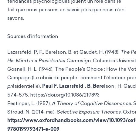
tendances psychologiques jouent un rôle dans le
fait que nous pensons en savoir plus que nous n'en
savons.
Sources d'information
Lazarsfeld, P. F., Berelson, B. et Gaudet, H. (1948).
The Pe
His Mind in a Presidential Campaig
n. Columbia Universit
Gosnell, H. L. (1946). The People's Choice : How the Vo
Campaign (Le choix du peuple : comment l'électeur pre
pr
ésidentielle)
. Paul F. Lazarsfeld , B. Berel
son , H. Gaud
574-575. https://doi.org/10.1086/219893
Festinger, L. (1957).
A Theory of Cognitive Dissonance
. 
Stroud, N. (2014, mai).
Selective Exposure Theories
. Oxfo
https://www.oxfordhandbooks.com/view/10.1093/oxf
9780199793471-e-009