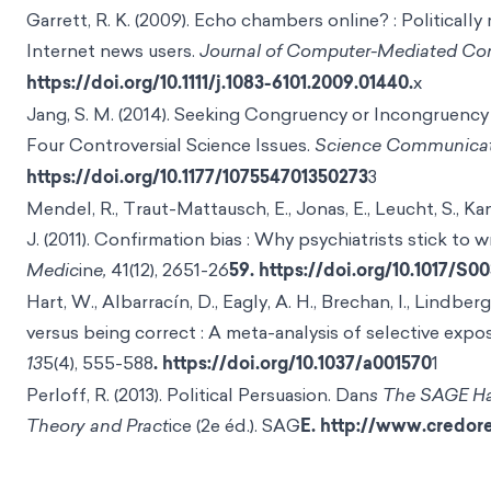
Garrett, R. K. (2009). Echo chambers online? : Political
Internet news users.
Journal of Computer-Mediated Co
https://doi.org/10.1111/j.1083-6101.2009.01440.
x
Jang, S. M. (2014). Seeking Congruency or Incongruency
Four Controversial Science Issues.
Science Communicat
https://doi.org/10.1177/107554701350273
3
Mendel, R., Traut-Mattausch, E., Jonas, E., Leucht, S., Kan
J. (2011). Confirmation bias : Why psychiatrists stick to 
Medic
in
e,
41(12), 2651-26
59. https://doi.org/10.1017/S0
Hart, W., Albarracín, D., Eagly, A. H., Brechan, I., Lindberg
versus being correct : A meta-analysis of selective expo
13
5(4), 555-588
. https://doi.org/10.1037/a001570
1
Perloff, R. (2013). Political Persuasion. Dan
s The SAGE Ha
Theory and Pract
ice (2e éd.). SAG
E. http://www.credo