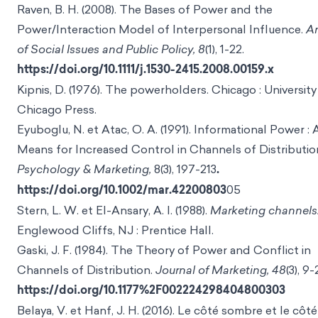
Raven, B. H. (2008). The Bases of Power and the
Power/Interaction Model of Interpersonal Influence.
A
of Social Issues and Public Policy, 8
(1), 1-22.
https://doi.org/10.1111/j.1530-2415.2008.00159.x
Kipnis, D. (1976). The powerholders. Chicago : University
Chicago Press.
Eyuboglu, N. et Atac, O. A. (1991). Informational Power : 
Means for Increased Control in Channels of Distributio
Psychology & Marketing,
8(3), 197-213
.
https://doi.org/10.1002/mar.42200803
05
Stern, L. W. et El-Ansary, A. I. (1988).
Marketing channels
Englewood Cliffs, NJ : Prentice Hall.
Gaski, J. F. (1984). The Theory of Power and Conflict in
Channels of Distribution.
Journal of Marketing, 48
(3), 9-
https://doi.org/10.1177%2F002224298404800303
Belaya, V. et Hanf, J. H. (2016). Le côté sombre et le côté