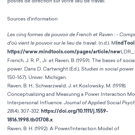
postes de direction sur votre lieu de travail.
Sources d'information
Les cinq formes de pouvoir de French et Raven : - Comp
d'où vient le pouvoir sur le lieu
de travail. (n.d.). M
indTool
https://www.mindtools.com/pages/article/new
LDR_
French, J. R. P., Jr. et Raven, B. (1959). The bases of socia
power. Dans D. Cartwright (Ed.)
, Studies in social powe
r
150-167). Univer. Michigan.
Raven, B. H., Schwarzwald, J. et Koslowsky, M. (1998).
Conceptualizing and Measuring a Power Interaction Mo
Interpersonal Influence.
Journal of Applied Social Psyc
28
(4), 307-332.
https://doi.org/10.1111/j.1559-
1816.1998.tb01708.x
Raven, B. H. (1992). A Power/Interaction Model of