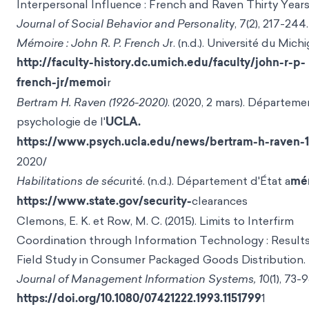
Interpersonal Influence : French and Raven Thirty Years
Journal of Social Behavior and Personalit
y,
7(2), 217-244.
Mémoire : John R. P. French J
r. (n.d.). Université du Michi
http://faculty-history.dc.umich.edu/faculty/john-r-p-
french-jr/memoi
r
Bertram H. Raven (1926-2020)
. (2020, 2 mars). Départem
psychologie de l'
UCLA.
https://www.psych.ucla.edu/news/bertram-h-raven-
2020/
Habilitations de sécu
rité. (n.d.). Département d'État a
mér
https://www.state.gov/security-
clearances
Clemons, E. K. et Row, M. C. (2015). Limits to Interfirm
Coordination through Information Technology : Results
Field Study in Consumer Packaged Goods Distribution.
Journal of Management Information Systems, 1
0(1), 73-9
https://doi.org/10.1080/07421222.1993.1151799
1