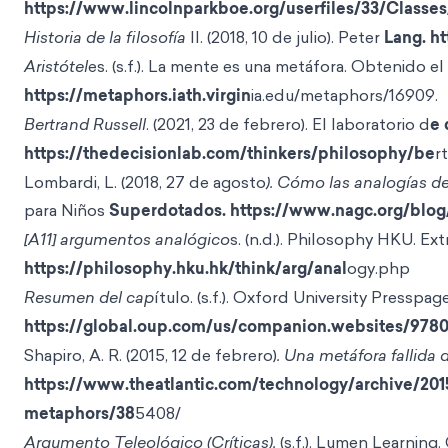
https://www.lincolnparkboe.org/userfiles/33/Clas
Historia de la filosofía
II. (2018, 10 de julio). Peter
Lang. h
Aristótel
es. (s.f.). La mente es una metáfora. Obtenido el 
https://metaphors.iath.virgin
ia.edu/metaphors/16909.
Bertrand Russell
. (2021, 23 de febrero). El laboratorio d
e 
https://thedecisionlab.com/thinkers/philosophy/be
r
Lombardi, L. (2018, 27 de agosto
). Cómo las analogías d
para Niños
Superdotados. https://www.nagc.org/blog
[A11] argumentos analógico
s. (n.d.). Philosophy HKU. Ext
https://philosophy.hku.hk/think/arg/anal
ogy.php
Resumen del cap
ítulo. (s.f.). Oxford University Presspag
https://global.oup.com/us/companion.websites/9780
Shapiro, A. R. (2015, 12 de febrero)
. Una metáfora fallida d
https://www.theatlantic.com/technology/archive/201
metaphors/38
5408/
Argumento Teleológico (Críticas).
(s.f.). Lumen Learning.