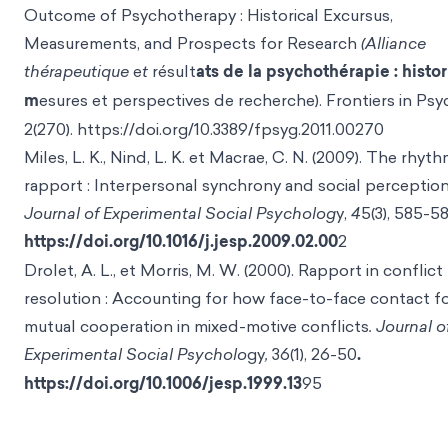
Outcome of Psychotherapy : Historical Excursus,
Measurements, and Prospects for Research
(Alliance
thérapeutique
e
t
résult
ats de la psychothérapie : histo
m
esures et perspectives de recherche). Frontiers in Psy
2(270). https://doi.org/10.3389/fpsyg.2011.00270
Miles, L. K., Nind, L. K. et Macrae, C. N. (2009). The rhyt
rapport : Interpersonal synchrony and social perception
Journal of Experimental Social Psycholog
y,
4
5(3), 585-58
https://doi.org/10.1016/j.jesp.2009.02.00
2
Drolet, A. L., et Morris, M. W. (2000). Rapport in conflict
resolution : Accounting for how face-to-face contact f
mutual cooperation in mixed-motive conflicts
. Journal o
Experimental Social Psycholo
gy
,
36(1), 26-50
.
https://doi.org/10.1006/jesp.1999.13
95