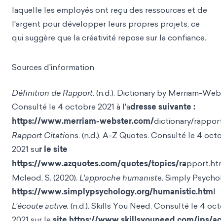
laquelle les employés ont reçu des ressources et de
l'argent pour développer leurs propres projets, ce
qui suggère que la créativité repose sur la confiance.
Sources d'information
Définition de Rapport
. (n.d.). Dictionary by Merriam-Web
Consulté le 4 octobre 2021 à l'a
dresse suivante :
https://www.merriam-webster.com/
dictionary/rappor
Rapport Citati
ons. (n.d.). A-Z Quotes. Consulté le 4 oct
2021 su
r le site
https://www.azquotes.com/quotes/topics/ra
pport.ht
Mcleod, S. (2020).
L'approche humanist
e. Simply Psycho
https://www.simplypsychology.org/humanistic.htm
l
L'écoute active.
(n.d.). Skills You Need. Consulté le 4 oc
2021 sur le
site https://www.skillsyouneed.com/ips/ac