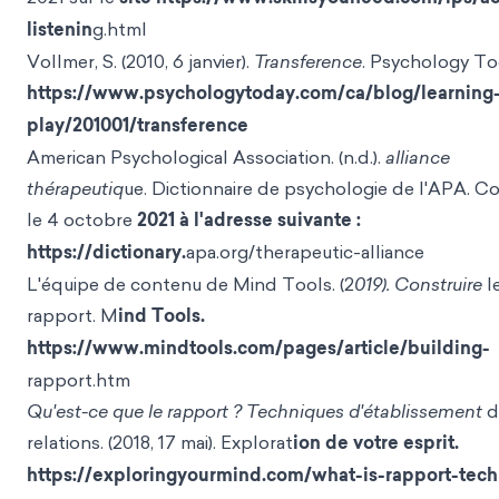
listenin
g.html
Vollmer, S. (2010, 6 janvier).
Transference
. Psychology To
https://www.psychologytoday.com/ca/blog/learning
play/201001/transference
American Psychological Association. (n.d.).
alliance
thérapeutiq
ue. Dictionnaire de psychologie de l'APA. C
le 4 octobre
2021 à l'adresse suivante :
https://dictionary.
apa.org/therapeutic-alliance
L'équipe de contenu de Mind Tools. (2
019). Construire
l
rapport. M
ind Tools.
https://www.mindtools.com/pages/article/building-
rapport.htm
Qu'est-ce que le rapport ? Techniques d'établissement
d
relations. (2018, 17 mai). Explorat
ion de votre esprit.
https://exploringyourmind.com/what-is-rapport-tec