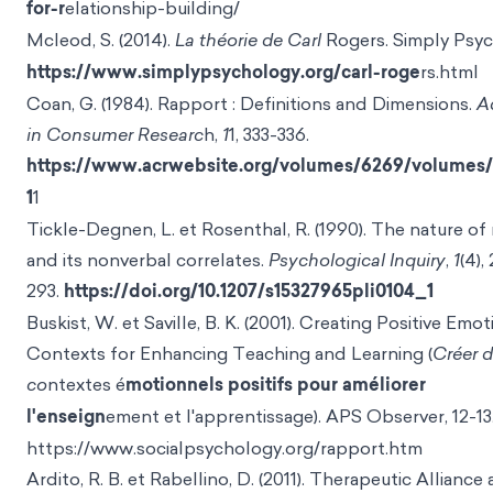
for-r
elationship-building/
Mcleod, S. (2014).
La théorie de Carl
Rogers. Simply Psy
https://www.simplypsychology.org/carl-roge
rs.html
Coan, G. (1984). Rapport : Definitions and Dimensions.
A
in Consumer Researc
h,
1
1, 333-336.
https://www.acrwebsite.org/volumes/6269/volumes/
1
1
Tickle-Degnen, L. et Rosenthal, R. (1990). The nature of
and its nonverbal correlates.
Psychological Inquiry
,
1
(4),
293.
https://doi.org/10.1207/s15327965pli0104_1
Buskist, W. et Saville, B. K. (2001). Creating Positive Emot
Contexts for Enhancing Teaching and Learning (
Créer 
co
ntextes é
motionnels positifs pour améliorer
l'enseign
ement et l'apprentissage). APS Observer, 12-13
https://www.socialpsychology.org/rapport.htm
Ardito, R. B. et Rabellino, D. (2011). Therapeutic Alliance