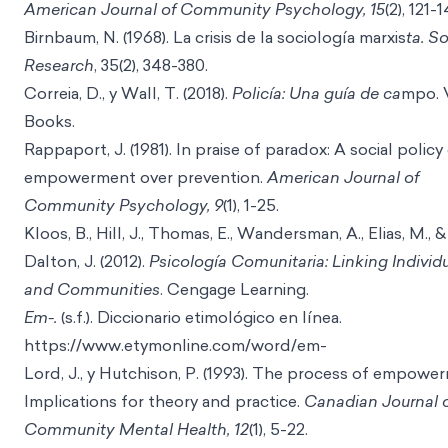
American Journal of Community Psychology, 15
(2), 121-1
Birnbaum, N. (1968). La crisis de la sociología marxis
ta. So
Research
, 35(2), 348-380.
Correia, D., y Wall, T. (2018).
Policía: Una guía de ca
mpo. 
Books.
Rappaport, J. (1981). In praise of paradox: A social policy
empowerment over prevention.
American Journal of
Community Psychology, 9
(1), 1-25.
Kloos, B., Hill, J., Thomas, E., Wandersman, A., Elias, M., &
Dalton, J. (2012).
Psicología Comunitaria: Linking Individ
and Communities
. Cengage Learning.
Em-.
(s.f.). Diccionario etimológico en lí
nea.
https://www.etymonline.com/wor
d/em-
Lord, J., y Hutchison, P. (1993). The process of empowe
Implications for theory and practice.
Canadian Journal 
Community Mental Health, 12
(1), 5-22.