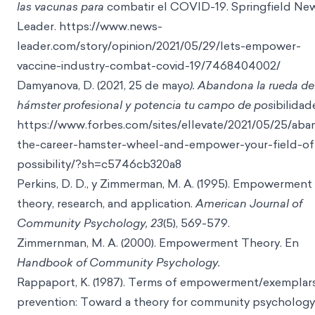
las vacunas para
combatir el COVID-19. Spr
ingfield Ne
Leader. https://www.news-
leader.com/story/opinion/2021/05/29/lets-empower-
vaccine-industry-comba
t-covid-19/7468404002/
Damyanova, D. (2021, 25 de may
o). Abandona la rueda de
hámster profesional y potencia tu campo de pos
i
bilidad
https://www.forbes.com/sites/ellevate/2021/05/25/ab
the-career-hamster-wheel-and-empower-your-field-of
possibility/?sh=c
5746cb320a8
Perkins, D. D., y Zimmerman, M. A. (1995). Empowerment
theory, research, and application.
American Journal of
Community Psychology, 23
(5), 569-579.
Zimmernman, M. A. (2000). Empowerment Theory. En
Handbook of Community Psychology.
Rappaport, K. (1987). Terms of empowerment/exemplar
prevention: Toward a theory for community psychology