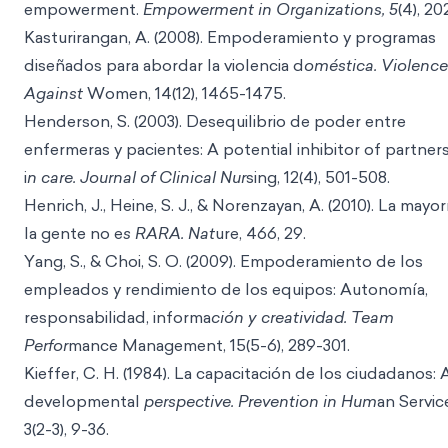
empowerment.
Empowerment in Organizations, 5
(4), 20
Kasturirangan, A. (2008). Empoderamiento y programas
diseñados para abordar la violencia d
oméstica. Violence
Against
Women, 14(12), 1465-1475.
Henderson, S. (2003). Desequilibrio de poder entre
enfermeras y pacientes: A potential inhibitor of partner
i
n care. Journal of Clinical Nur
sing, 12(4), 501-508.
Henrich, J., Heine, S. J., & Norenzayan, A. (2010). La mayor
la gente no e
s RARA. Nat
ure, 466, 29.
Yang, S., & Choi, S. O. (2009). Empoderamiento de los
empleados y rendimiento de los equipos: Autonomía,
responsabilidad, informa
ción y creatividad. Team
Perfor
mance Management, 15(5-6), 289-301.
Kieffer, C. H. (1984). La capacitación de los ciudadanos: 
developmental
perspective. Prevention in Hum
an Servic
3(2-3), 9-36.