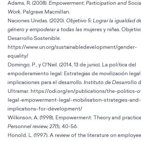
Adams, R. (2008).
Empowerment, Participation and Socia
Work.
Palgrave Macmillan.
Naciones Unidas. (2020).
Objetivo 5: Lograr la igualdad d
género y empoderar a todas las
mujeres y niñas. Objetiv
Desarrollo Sostenible.
https://www.un.org/sustainabledevel
opment/gender-
equality/
Domingo, P., y O'Neil. (2014, 13 de junio). La política del
empoderamiento legal: Estrategias de movilización legal
implicaciones para el
desarrollo. Instituto de Desarr
ollo 
Ultramar. https://odi.org/en/publications/the-politics-o
legal-empowerment-legal-mobilisation-strategies-and-
implication
s-for-development/
Wilkinson, A. (1998). Empowerment: Theory and practice
Personnel review, 27
(1), 40-56.
Honold, L. (1997). A review of the literature on employe