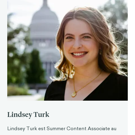
Breached Colonial Pipeline Using Compromised
Password.
Bloomberg
.
https://www.bloomberg.com/news/articles/2021
-06-04/hackers-breached-colonial-pipeline-
using-compromised-password
Gibson, K. et Cerullo, M. (2021, 13 mai).
Gas
shortages worsen as fuel prices spike after
Colonial Pipeline ransomware attack
. CBS News.
https://www.cbsnews.com/news/gas-prices-
shortages-worsen-colonial-pipeline-
ransomware-attack/
Ranger, S. (2020, 26 juin).
"Les quatre heures les
plus stressantes de ma carrière" : ce que l'on
ressent lorsqu'on est vic
time d'u
n piratage
informatique. ZDNet.
Lindsey Turk
https://www.zdnet.com/article/it-is-stressful-it-
is-frightening-what-its-like-to-be-a-vi
ctim-of-
Lindsey Turk est Summer Content Associate au
hacking-and-ransomware/