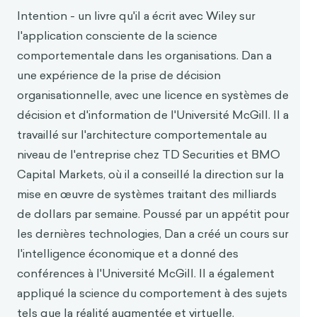
Hershfield, H., Goldstein, D., Sharpe, W., Fox, J.,
Intention - un livre qu'il a écrit avec Wiley sur
Yeykelis, L., Carstensen, L. et Bailenson, J. (2011).
l'application consciente de la science
Increasing Saving Behavior Through Age-
comportementale dans les organisations. Dan a
Progressed Renderings of the Future Self.
JMR,
une expérience de la prise de décision
Journal of Marketing Research
,
48
, S23-S37.
organisationnelle, avec une licence en systèmes de
https://doi.org/10.1509/jmkr.48.SPL.S23
décision et d'information de l'Université McGill. Il a
Jarzabkowski, P. et Kaplan, S. (2015). Strategy
travaillé sur l'architecture comportementale au
tools-in-use : Un cadre pour comprendre les
"technologies de la rationalité" dans la pr
atique.
niveau de l'entreprise chez TD Securities et BMO
Strategic Management
J
ou
rnal, 36(4),
537-558.
Capital Markets, où il a conseillé la direction sur la
https://doi.org/10.1002/
smj.2270
mise en œuvre de systèmes traitant des milliards
Schoemaker, P. J. H. (1995, 15 janvier). Scenario
de dollars par semaine. Poussé par un appétit pour
Planning : A Tool for Strategic Thinking.
MIT
les dernières technologies, Dan a créé un cours sur
Sloan Management Revie
w
.
l'intelligence économique et a donné des
https://sloanreview.mit.edu/article/scenario-
conférences à l'Université McGill. Il a également
planning-a-tool-for-strategic-thinking
/
appliqué la science du comportement à des sujets
Barber, M. (2009). Questioning Scenarios.
Journal
tels que la réalité augmentée et virtuelle.