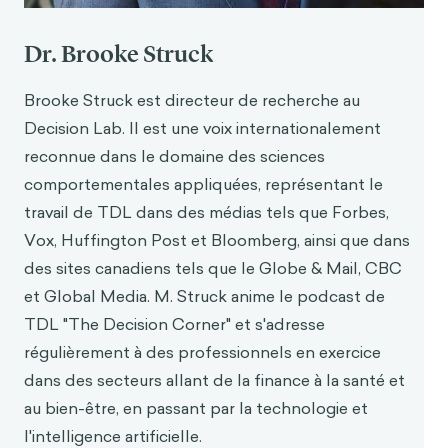
Uncharted Waters Ahea
d. Harvard Business
Rev
i
ew. https://hbr.org/1985/09/scenarios-
Dr. Brooke Struck
uncharted-waters-ah
ead
Brooke Struck est directeur de recherche au
Decision Lab. Il est une voix internationalement
reconnue dans le domaine des sciences
comportementales appliquées, représentant le
travail de TDL dans des médias tels que Forbes,
Vox, Huffington Post et Bloomberg, ainsi que dans
des sites canadiens tels que le Globe & Mail, CBC
et Global Media. M. Struck anime le podcast de
TDL "The Decision Corner" et s'adresse
régulièrement à des professionnels en exercice
dans des secteurs allant de la finance à la santé et
au bien-être, en passant par la technologie et
l'intelligence artificielle.