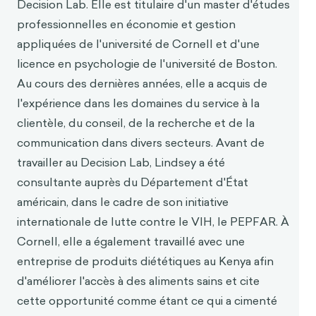
Decision Lab. Elle est titulaire d'un master d'études
Wiederhold, B. (2014). Le rôle de la psychologie
professionnelles en économie et gestion
dans l'amélioration de la
cybersécurité.
appliquées de l'université de Cornell et d'une
Cyberpsychology, Behavior and S
oc
ia
l
licence en psychologie de l'université de Boston.
Networki
ng, 17, 131-132.
Au cours des dernières années, elle a acquis de
https://doi.org/10.1089
/cyber.2014.1502
l'expérience dans les domaines du service à la
Rapport sur le coût d'une violati
on de données
clientèle, du conseil, de la recherche et de la
en 2020. (2020). IBM Security.
communication dans divers secteurs. Avant de
Cheng, J. Y.-J. et Groysberg, B. (2017, 22 février).
travailler au Decision Lab, Lindsey a été
Pourquoi les conseils d'administration ne font
pas face aux cybermena
c
es. Harvard Business
consultante auprès du Département d'État
Review. https://hbr.org/2017/02/why-boards-
américain, dans le cadre de son initiative
are
nt-dealing-with-cyberthreats
internationale de lutte contre le VIH, le PEPFAR. À
Evans, D. (2012, 21 juin). Your Judgment of Risk Is
Cornell, elle a également travaillé avec une
Compromised (
Votre jugement du risqu
e
est
entreprise de produits diététiques au Kenya afin
compromis). Harvard Business Review.
d'améliorer l'accès à des aliments sains et cite
https://hbr.o
rg/2012/06/recognize-the-limits-of-
cette opportunité comme étant ce qui a cimenté
judgme