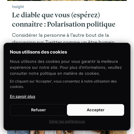
Insight
Le diable que vous (espérez)
connaître : Polarisation politique
Considérer la personne à l'autre bout de la
discussion sur Twitter comme un être humain
pourrait être un antidote puissant à la
Nous utilisons des cookies
diabolisation de nos rivaux politiques.
Nous utilisons des cookies pour vous garantir la meilleure
expérience sur notre site. Pour plus d'informations, veuillez
consulter notre politique en matière de cookies.
En cliquant sur 'Accepter', vous consentez à notre utilisation des
cookies.
En savoir plus
Refuser
Accepter
Gérer les préférences