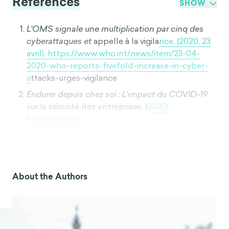
References
SHOW
L'OMS signale une multiplication par cinq des
cyberattaques et
appelle à la vigila
nce. (2020, 23
avril). https://www.who.int/news/item/23-04-
2020-who-reports-fivefold-increase-in-cyber-
a
ttacks-urges-vigilance
Endurer depuis chez soi : L'impact du COVID-19
sur la sécu
rité des entreprises. (
2020).
Malwarebytes.
https://www.malwarebytes.com/resources/files/
2020/08/malwarebytes_enduringfromh
ome_re
port_final.pdf
Lukehart, A. (2022, 4 janvier).
2022 Cyber Attack
About the Authors
Statistics, Data, and Trends
.
https://parachute.cloud/2022-cyber-attack-
statistics-data-and-trends/
Turton, W. et Mehrotra, K. (2021, 4 juin). Hackers