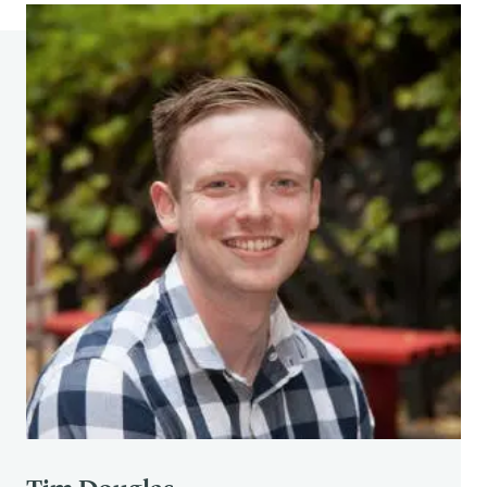
Conformity : A Minority of One Against a
Unanimous Majority. Psychological Monographs
1956, 70 (9), 117-190.
[5] Cialdini, R. B. ; Reno, R. R. ; Kallgren, C. A., A
focus theory of normative conduct : Recycling the
concept of norms to reduce littering in public
places. Journal of Personality and Social
Psychology 1990, 58 (6), 1015-1026.
[6]Goldstein, N. ; J ; Cialdini, R.; ; Griskevicius, V., A
Room with a Viewpoint : Using Social Norms to
Motivate Environmental Conservation in Hotels.
Journal of Consumer Research 2008, 35 (3), 472-
482.