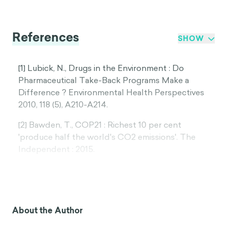
References
SHOW
[1] Lubick, N., Drugs in the Environment : Do
Pharmaceutical Take-Back Programs Make a
Difference ? Environmental Health Perspectives
2010, 118 (5), A210-A214.
[2] Bawden, T., COP21 : Richest 10 per cent
'produce half the world's CO2 emissions'. The
Independent : 2015.
[3] Jos G.J. Olivier, G. J.-M. ; Marilena Muntean, J. A.
H. W. P., Trends In Global CO2 Emissions. PBL
Netherlands Enviromental Assessment Agency
2016.
About the Author
[4] Asch, S. E., Studies of Independence and