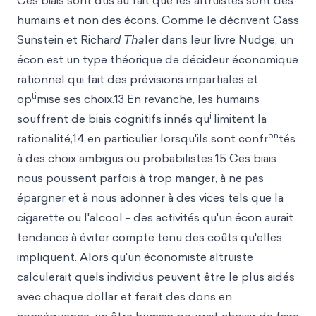
Ces biais sont dus au fait que les altruistes sont des
humains et non des écons. Comme le décrivent Cass
Sunstein et Richar
d Tha
ler dans leur livre Nudge, un
écon est un type théorique de décideur économique
rationnel qui fait des prévisions impartiales et
ti
op
mise ses choix.13 En revanche, les humains
i
souffrent de biais cognitifs innés qu
limitent la
on
rationalité,14 en particulier lorsqu'ils sont confr
tés
à des choix ambigus ou probabilistes.15 Ces biais
nous poussent parfois à trop manger, à ne pas
épargner et à nous adonner à des vices tels que la
cigarette ou l'alcool - des activités qu'un écon aurait
tendance à éviter compte tenu des coûts qu'elles
impliquent. Alors qu'un économiste altruiste
calculerait quels individus peuvent être le plus aidés
avec chaque dollar et ferait des dons en