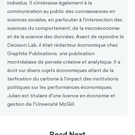
Charities Aid Foundation. (2016, janvier).
individus. Il s'intéresse également à la
Philanthropie intérieure brute : An international
communication au public des connaissances en
analysis of GDP, tax and givi
ng.
sciences sociales, en particulier à l'intersection des
https://www.cafonline.org/docs/default-
sciences du comportement, de la microéconomie
source/about-us-policy-and-campaigns/gross-
et de la science des données. Avant de rejoindre le
domestic-philanthropy-feb-2016
.pdf
Decision Lab, il était rédacteur économique chez
Hernández-Murillo, R. et Roisman, D. (2005, 1er
Graphite Publications, une publication
octobre). The economics of charitable giving :
What gives ? Federal Reserve Bank of St. Louis.
montréalaise de pensée créative et analytique. Il a
https://www.stlouisfed.org/publications/regiona
écrit sur divers sujets économiques allant de la
l-economist/october-2005/the-economics-of-
tarification du carbone à l'impact des institutions
charitable-giving-what-gives
politiques sur les performances économiques.
Nonprofit Tech for Good. (2018). Rapport sur les
Julian est titulaire d'une licence en économie et
tendances mondiales en matière de dons.
gestion de l'Université McGill.
https://rocklandcce.org/resources/2018-global-
trends-in-giving-report
Kogut, T., Ritov, I., Rubaltelli, E. et Liberman, N.
(2018). How far is the suffering ? Le rôle de la
Read Next