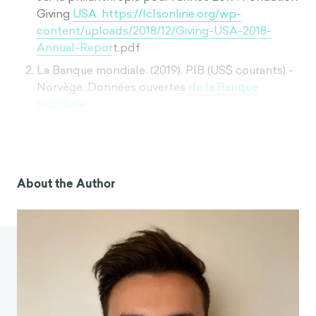
Giving
USA. https://lclsonline.org/wp-
content/uploads/2018/12/Giving-USA-2018-
Annual-Repor
t.pdf
La Banque mondiale. (2019). PIB (US$ courants) -
Norvège. Données ouvertes
de la Banque
mondiale.
https://data.worldbank.org/indicator/NY.
GDP.M
KTP.CD?locations=NO
Magazine Fortune. (2020, 10 août). Fortune
Global 500 2020.
About the Author
ht
tps://fortune.com/global500/
Hôpital pour enfants de Philadelphie. (2020, 7
février). Immunisation mondiale : Incidence des
maladies dan
s le monde.
https://www.chop.edu/centers-
programs/vaccine-education-center/global-
immunization/diseases-and-vaccine
s-world-view