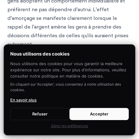
gens adoptent un comportement individualiste et
préfèrent ne pas dépendre d'autrui. L'effet
d'amorçage se manifeste clairement lorsque le
rappel de l'argent amène les gens à prendre des
décisions différentes de celles qu'ils auraient prises
autrement.
Comment l'éviter ?
Nous utilisons des cookies
Le fait de prendre conscience de la manière dont
Nous utilisons des cookies pour vous garantir la meilleure
expérience sur notre site. Pour plus d'informations, veuillez
l'amorçage se produit peut atténuer certains des
consulter notre politique en matière de cookies.
effets les plus néfastes de ce biais cognitif.
En cliquant sur 'Accepter', vous consentez à notre utilisation des
Cependant, nous pouvons également utiliser les
cookies.
recherches existantes sur le sujet pour préparer
En savoir plus
notre cerveau à créer des comportements et des
caractéristiques positifs. En effet, l'effet d'amorçage
Refuser
Accepter
peut entraîner des changements positifs dans nos
Gérer les préférences
émotions, nos comportements et nos processus de