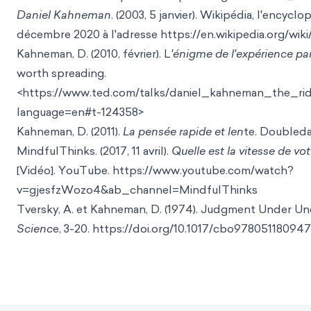
Daniel Kahneman
. (2003, 5 janvier). Wikipédia, l'encyclo
décembre 2020 à l'ad
resse https://en.wikipedia.org/wik
Kahneman, D. (2010, février). L
'énigme de l'expérience pa
wor
th spreading.
<https://www.ted.com/talks/daniel_kahneman_the_r
langua
ge=en#t-124358>
Kahneman, D. (2011).
La pensée rapide et len
te. Doubled
MindfulThinks. (2017, 11 avril).
Quelle est la vitesse de vo
[Vidéo]. YouTube. https://www.youtube.com/watch?
v=gjesfzWozo4&ab_c
hannel=MindfulThinks
Tversky, A. et Kahneman, D. (1974). Judgment Under Unce
Scienc
e, 3-20.
https://doi.org/10.1017/cbo97805118094