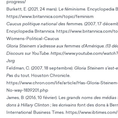
progress/
Burkett, E. (2021, 24 mars). L
e féminism
e. Encyclopedia B
https://www.britannica.com/topic/femin
ism
Caucus politique national des femme
s. (2007, 17 décemb
Encyclopedia Britannic
a. https://www.britannica.com/to
Womens-Political-Cau
cus
Gloria Steinem s'adresse aux femmes d'Amérique. (13 dé
Discours sur YouTube.
https://www.youtube.com/watch
Jsrg
Feldman, C. (2007, 18 septembre).
Gloria Steinem s'est-e
P
as du tout. Houston
Chronicle.
https://www.chron.com/life/article/Has-Gloria-Steine
No-way
-1839201.php
James, B. (2016, 10 février). L
es grands noms des médias 
dons à Hillary Clinton ; les écrivains f
ont des dons à Bern
International Business Times. https://www.ibtimes.com