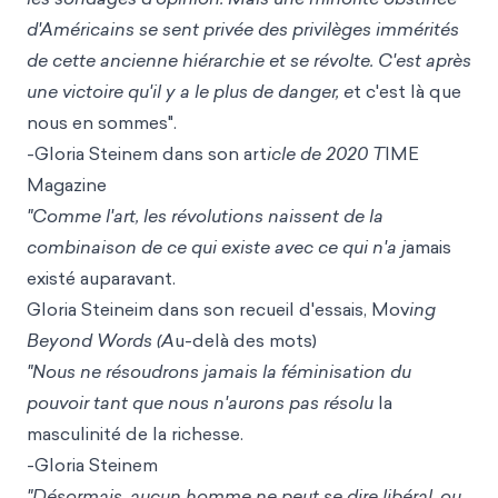
d'Américains se sent privée des privilèges immérités
de cette ancienne hiérarchie et se révolte. C'est après
une victoire qu'il y a le plus de danger, e
t c'est là que
nous en sommes".
-Gloria Steinem dans son art
icle de 2020 T
IME
Mag
azine
"Comme l'art, les révolutions naissent de la
combinaison de ce qui existe avec ce qui n'a j
amais
existé auparavant.
Gloria Steineim dans son recueil d'essais, Mov
ing
Beyond Words (A
u-delà des mots)
"Nous ne résoudrons jamais la féminisation du
pouvoir tant que nous n'aurons pas résolu
la
masculinité de la richesse.
-Gloria Steinem
"Désormais, aucun homme ne peut se dire libéral, ou