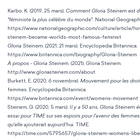
Karbo, K. (2019, 25 mars). C
omment Gloria Steinem est d
"féministe la plus célèbr
e du monde". National
Geographi
https://www.nationalgeographic.com/culture/article/ho
steinem-became-worlds-most-fa
mous-feminist
Gloria Steinem.
(2021, 21 mars). Encyclopedia Britannica.
h
ttps://www.britannica.com/biography/Gloria-Steinem
À propos - Gloria Steine
m. (2021). Gloria Steine
m.
http://www.gloriasteinem.com/ab
out
Burkett, E. (2020, 6 novembre).
Mouvement pour les droi
femmes. Encyclopedia
Britannica.
https://www.britannica.com/event/wo
mens-movement
Steinem, G. (2020, 5 mars). I
l y a 50 ans, Gloria Steinem é
essai pour TIME sur ses espoirs pour l'avenir des femmes.
qu'elle ajo
uterai
t aujourd'hui. TIME.
https://time.com/5795657/gloria-steinem-womens
-lib