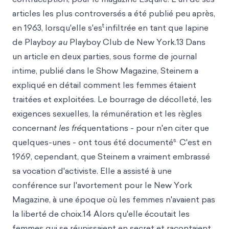
articles les plus controversés a été publié peu après,
t
en 1963, lorsqu'elle s'es
infiltrée en tant que lapine
de Playb
oy au
Playboy Club de New York.13 Dans
un article en deux parties, sous forme de journal
intime, publié dans le Show Magazine, Steinem a
expliqué en détail comment les femmes étaient
traitées et exploitées. Le bourrage de décolleté, les
exigences sexuelles, la rémunération et les règles
concernan
t les fré
quentations - pour n'en citer que
s.
quelques-unes - ont tous été documenté
C'est en
1969, cependant, que Steinem a vraiment embrassé
sa vocation d'activiste. Elle a assisté à une
conférence sur l'avortement pour le New York
Magazine, à une époque où les femmes n'avaient pas
la liberté de choix.14 Alors qu'elle écoutait les
femmes qui se réunissaient en secret et racontaient