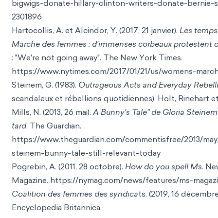
bigwigs-donate-hillary-clinton-writer
s-donate-bernie-
2301896
Hartocollis, A. et Alcindor, Y. (2017, 21 janvier).
Les temps 
Marche des femmes : d'immenses corbeaux protestent c
: "We're not
going away". The New York Times.
https://www.nytimes.c
om/2017/01/21/us/womens-march
Steinem, G. (1983).
Outrageous Acts and Everyday Rebelli
scandaleux et rébellions quotidiennes). Holt, Rinehart e
Mills, N. (2013, 26 mai).
A Bunny's Tale" de Gloria Steinem 
tard
. The Guardian
.
https://www.theguardian.com/commentisfree/2013/may/
steinem-bunny-tale-still-relevant-tod
ay
Pogrebin, A. (2011, 28 octobre).
How do you spell Ms.
Ne
Magazine.
https://nymag.com/news/features/ms-magazin
Coalition des femmes des syndica
ts. (2019, 16 décembre
Encyclopedia Britanni
ca.