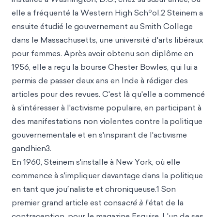
o
elle a fréquenté la Western High Sch
ol.2 Steinem a
ensuite étudié le gouvernement au Smith College
dans le Massachusetts, une université d'arts libéraux
pour femmes. Après avoir obtenu son diplôme en
1956, elle a reçu la bourse Chester Bowles, qui lui a
permis de passer deux ans en Inde à rédiger des
articles pour des revues. C'est là qu'elle a commencé
à s'intéresser à l'activisme populaire, en participant à
des manifestations non violentes contre la
politique
gouvernementale et en s'inspirant de l'activisme
gandhien3.
En 1960, Steinem s'installe à New York, où elle
commence à s'impliquer davantage dans la politique
r
en tant que jou
naliste et chroniqueuse.1 Son
premier gra
nd article es
t cons
acré à l
'état de la
contraception, pour le magazine Esquire. L'un de ses