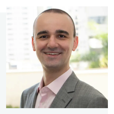
and how that knowledge can help us reduce
short-sighted decision making. Perspectives on
Psychological Science, 3(4), 324-338.
Loftus, E. (juin 2013).
Quelle est la fiabilité de
v
otre mémoire ? [Vidéo]. TED : Des idées qui
valent la peine d'être diffusées.
Kross, E. (2021). Le bavardage : La voix dans notre
tête et comment l'exploiter. Vermillon.
Rose, A. J. (2002). Co-Rumination in the
Friendships of Girls and Boys. Child
development, Vol. 73(6), 1830-43.
Nils, F., Rimé, B. (2012). Au-delà du mythe du
défoulement : Les modes de partage social
déterminent les avantages de la divulgation
émotionnelle. European Journal of Social
Psychology, Vol. 42(6).
Lee, D. S., Orvell, A., Briskin, J., Shrapnell, T.,