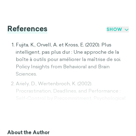
References
SHOW
Fujita, K., Orvell, A. et Kross, E. (2020). Plus
intelligent, pas plus dur : Une approche de la
boîte à outils pour améliorer la maîtrise de soi.
Policy Insights from Behavioral and Brain
Sciences.
Ariely, D., Wertenbroch, K. (2002).
Procrastination, Deadlines, and Performance :
Self-Control by Precommitment. Psychological
Science, Vol. 13(3) : 219-224.
Milkman, K. L., Rogers, T., Bazerman, M. H. (2008).
Harnessing our inner angels and demons : What
we have learned about want/should conflicts
About the Author