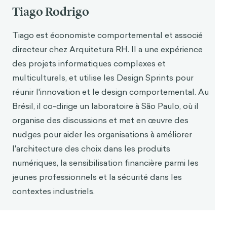
Gelman, S. A., Ayduk, O., Ybarra, O. et Kross, E.
Tiago Rodrigo
(2019). Quand le bavardage sur les expériences
négatives aide-et quand il fait mal :
Tiago est économiste comportemental et associé
Distinguishing Adaptive Versus Maladaptive
directeur chez Arquitetura RH. Il a une expérience
Social Support in Computer-Mediated
Communication. Emotion : Advance online
des projets informatiques complexes et
publication.
multiculturels, et utilise les Design Sprints pour
Kross, E., Bruehlman-Senecal, E., Park, J., Burson,
réunir l'innovation et le design comportemental. Au
A., Dougherty, A., Shablack, H., Bremner, R.,
Brésil, il co-dirige un laboratoire à São Paulo, où il
Moser, J., Ayduk, O. (2014). Self-Talk as a
organise des discussions et met en œuvre des
Regulatory Mechanism : How You Do It Matters.
nudges pour aider les organisations à améliorer
Journal of personality and social psychology,
l'architecture des choix dans les produits
106, 304-24.
numériques, la sensibilisation financière parmi les
Orvell, A., Ayduk, O., Moser, J. S., Gelman, S. A.,
jeunes professionnels et la sécurité dans les
Kross, E. (2019.) Les changements linguistiques :
contextes industriels.
Une voie relativement sans effort vers la
régulation des émotions ? Current Directions in
Psychological Science. 2019 ; 28(6) : 567-573.