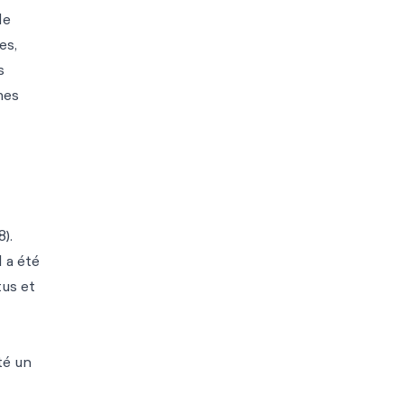
de
es,
s
mes
).
l a été
tus et
té un