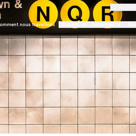
ER
RECHER
omment nous travaillons
Conseil
Industries
Res