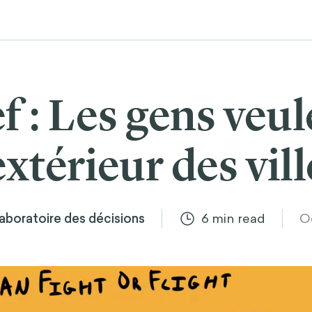
 : Les gens veul
extérieur des vil
laboratoire des décisions
6
min read
Oc