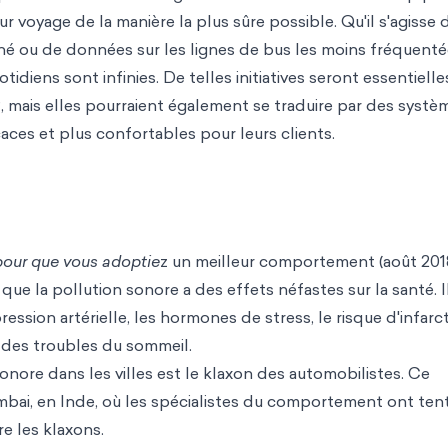
eur voyage de la manière la plus sûre possible. Qu'il s'agisse 
nné ou de données sur les lignes de bus les moins fréquenté
tidiens sont infinies. De telles initiatives seront essentielle
 mais elles pourraient également se traduire par des systè
aces et plus confortables pour leurs clients.
pour que vous adoptie
z un meilleur comportement (août 2018
i que la pollution sonore a des effets néfastes sur la santé. I
ession artérielle, les hormones de stress, le risque d'infarc
s des troubles du sommeil.
onore dans les villes est le klaxon des automobilistes. Ce
mbai, en Inde, où les spécialistes du comportement ont ten
re les klaxons.