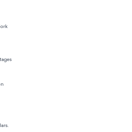
York
ntages
en
lars.