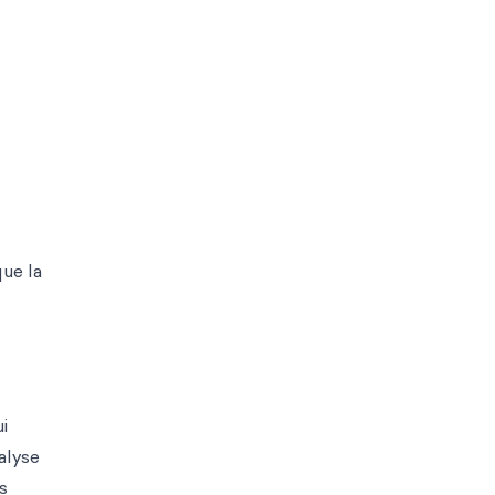
que la
i
alyse
s