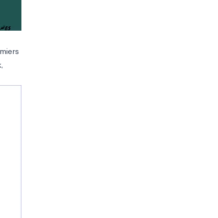
miers
,