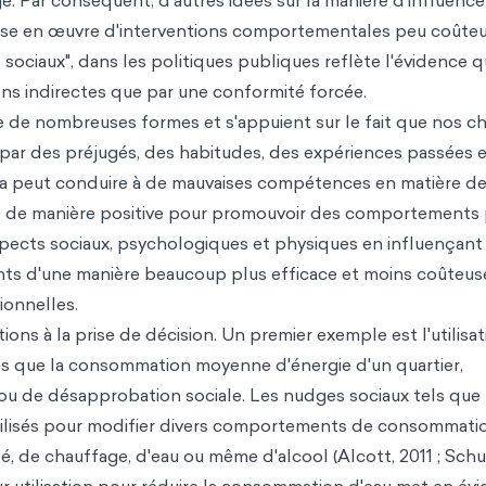
 Par conséquent, d'autres idées sur la manière d'influence
se en œuvre d'interventions comportementales peu coûteu
ciaux", dans les politiques publiques reflète l'évidence q
ns indirectes que par une conformité forcée.
 de nombreuses formes et s'appuient sur le fait que nos ch
 par des préjugés, des habitudes, des expériences passées 
a peut conduire à de mauvaises compétences en matière de
isé de manière positive pour promouvoir des comportements 
ects sociaux, psychologiques et physiques en influençant 
ts d'une manière beaucoup plus efficace et moins coûteus
ionnelles.
ons à la prise de décision. Un premier exemple est l'utilisat
les que la consommation moyenne d'énergie d'un quartier,
 de désapprobation sociale. Les nudges sociaux tels que 
utilisés pour modifier divers comportements de consommati
té, de chauffage, d'eau ou même d'alcool (Alcott, 2011 ; Schu