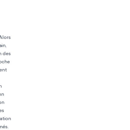
Alors
in,
n des
roche
vent
n
hn
ion
es
cation
nés.