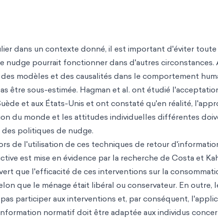
ulier dans un contexte donné, il est important d'éviter toute
e nudge pourrait fonctionner dans d'autres circonstances. 
des modèles et des causalités dans le comportement huma
 pas être sous-estimée. Hagman et al. ont étudié l'acceptatio
de et aux États-Unis et ont constaté qu'en réalité, l'app
sion du monde et les attitudes individuelles différentes doi
n des politiques de nudge.
ors de l'utilisation de ces techniques de retour d'informatio
ctive est mise en évidence par la recherche de Costa et Ka
ouvert que l'efficacité de ces interventions sur la consommat
selon que le ménage était libéral ou conservateur. En outre, l
as participer aux interventions et, par conséquent, l'appli
d'information normatif doit être adaptée aux individus concer