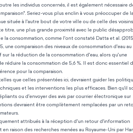
outre les individus concernés, il est également nécessaire d
paraison". Seriez-vous plus enclin à vous préoccuper de l
 située à l'autre bout de votre ville ou de celle des voisins
 titre, une plus grande proximité avec le public désappro
e la consommation, comme l'ont constaté Datta et al. (2015
015, une comparaison des niveaux de consommation d'eau au
atif sur la réduction de la consommation d'eau, alors qu'une
de réduire la consommation de 5,6 %. Il est donc essentiel 
férence pour la comparaison.
elles que celles présentées ici, devraient guider les politiq
hniques et les interventions les plus efficaces. Bien qu'il so
épliants ou d'envoyer des avis par courrier électronique sur
entions devraient être complètement remplacées par un ret
mmateurs.
iquement attribués à la réception d'un retour d'information
t en raison des recherches menées au Royaume-Uni par Har