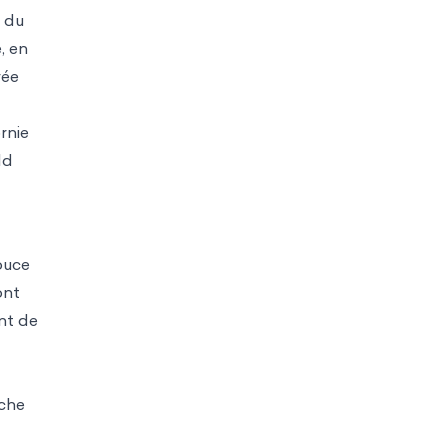
s du
, en
rée
rnie
ld
douce
ont
nt de
âche