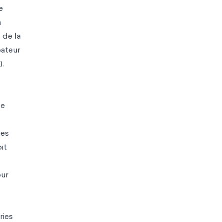
e
a
 de la
bateur
).
de
ues
it
our
ries