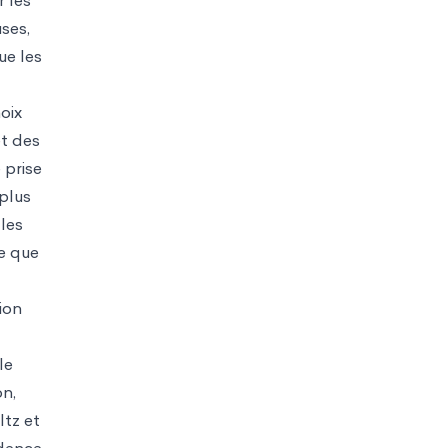
r les
ses,
ue les
oix
et des
 prise
plus
les
e que
ion
le
on,
ltz et