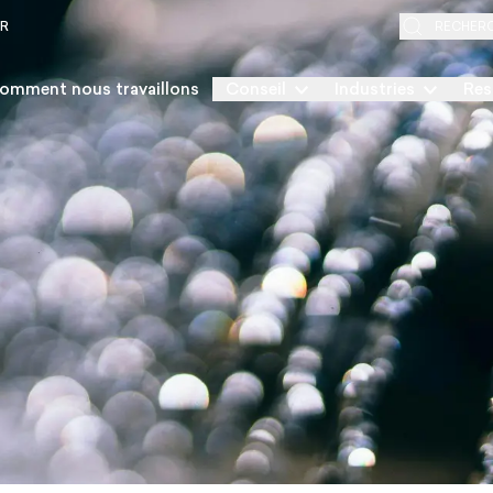
ER
RECHER
omment nous travaillons
Conseil
Industries
Res