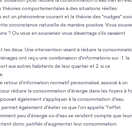
ur utilisation pour réduire la consommation d'eau met en év
s théories comportementales à des situations réelles.
s est un phénomène courant et la théorie des "nudges" soc
tte circonstance naturelle de manière positive. Vous soucie
isins ? Ou vous en souci
erie
z-vous davantage s'ils savaient
t les deux. Une intervention visant à réduire la consommati
 ménages ont reçu une combinaison d'informations sur : 1. la
t aux autres habitants de leur quartier et 2. si ce
e.
e retour d'information normatif personnalisé, associé à un
e pour réduire la consommation d'énergie dans les foyers à f
 pouvait également s'appliquer à la consommation d'eau.
 permet également d'éviter ce que l'on appelle "l'effet
mment peu d'énergie ou d'eau se rendent compte que leur
ntent donc justifiés d'augmenter leur consommation.