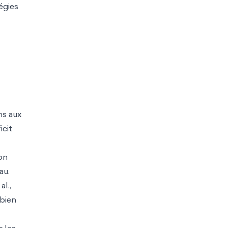
égies
ns aux
icit
on
au.
l.,
 bien