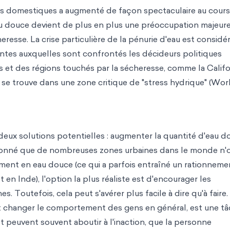
nts domestiques a augmenté de façon spectaculaire au cour
l'eau douce devient de plus en plus une préoccupation majeure
heresse. La crise particulière de la pénurie d'eau est considé
ntes auxquelles sont confrontés les décideurs politiques
s et des régions touchés par la sécheresse, comme la Califo
i se trouve dans une zone critique de "stress hydrique" (Wor
r deux solutions potentielles : augmenter la quantité d'eau 
donné que de nombreuses zones urbaines dans le monde n'
ment en eau douce (ce qui a parfois entraîné un rationneme
t en Inde), l'option la plus réaliste est d'encourager les
Toutefois, cela peut s'avérer plus facile à dire qu'à faire.
 changer le comportement des gens en général, est une t
t peuvent souvent aboutir à l'inaction, que la personne