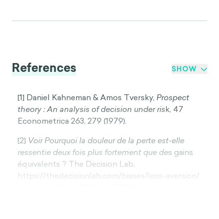
References
SHOW
[1] Daniel Kahneman & Amos Tversky,
Prospect
theory : An analysis of decision under ris
k, 47
Econometrica 263, 279 (1979).
[2]
Voir Pourquoi la douleur de la perte est-elle
ressentie deux fois plus fortement que de
s gains
équivalents ? The Decision Lab,
https://thedecisionlab.com/biases/loss-aversion/
(dernier accès le 17 février 2020).
[3]
Voir généralem
ent Peter Sokol-Hessner & Robb
B. Rutled
ge, The Psychological and Neural Basis of