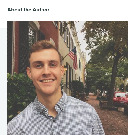
Loss Aver
sion, 28 Current Directions in Psychol. Sci.
About the Author
20 (201
8) ; voir
également Michael S. Haigh & Joh
n
A. List, Do Professional Traders Exhibit Myopic Loss
Aversion ? An Experimen
tal Analysis, 60 J. Fin. 523
(2005) (aversion aux pertes chez les traders
financiers) ; Colin Camerer, Linda Babcock, George
Loewe
nstein, & Richard Thaler, Labor Supply of
New York City Cab D
rivers : One Day at a Time, 111
Q. J. Econ. 407 (1997) (avers
ion aux pe
rtes chez les
chauffeurs d
e taxi) ; en général Robb B. Rutledge et.
al. Risk Taking for
Potential Reward Decreases
across the Lifespan, 26 Current Biology 1634 (2016)
(aversion aux pertes chez les personnes âgées et
les jeunes) ; M. Keith Chen, Venkat
Lakshminarayanan, & Laurie R. Santos, How
Basic
Are Behavioral Biases ? Evidence from Capuchin
Monkey Trading Behavior, 114 J. Pol. Econ. 517
(2006) (aversion à la perte chez les singes capucins).