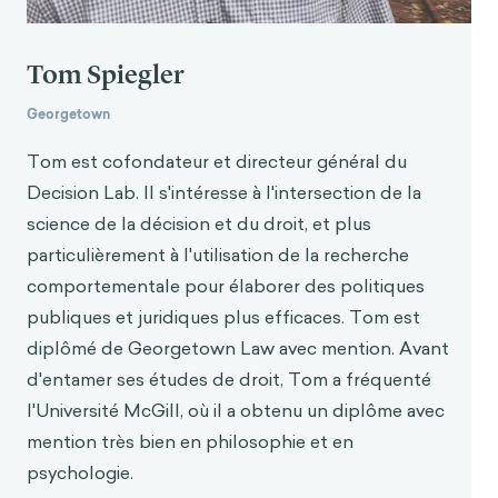
[4] Devin G. Pope & Maurice E. Schweitzer,
Is Tiger
Woods Loss Averse ? Persistent Bias in the Face of
Tom Spiegler
Experience, Competition, and High Stake
s, 101 Am.
Econ. Rev. 129, 136 (2011) (constatation d'une
Georgetown
aversion aux pertes chez les golfeurs
professionnels).
Tom est cofondateur et directeur général du
Decision Lab. Il s'intéresse à l'intersection de la
[5] James Surowiecki,
Losers
!, New Yorker (6 et 13
science de la décision et du droit, et plus
juin 2016), https://
particulièrement à l'utilisation de la recherche
www.newyorker.com/magazine/2016/06/06/losers-
for-trump.
comportementale pour élaborer des politiques
publiques et juridiques plus efficaces. Tom est
[6] Jeffrey J. Rachlinski & Andrew J. Wistrich,
diplômé de Georgetown Law avec mention. Avant
Gains, Losses, and Judges : Framing and the
d'entamer ses études de droit, Tom a fréquenté
Judiciar
y, 94 Notre Dame L. Rev. 521, 573 (2018).
l'Université McGill, où il a obtenu un diplôme avec
[7]
Voir
42 U.S.C. § 2000e-2(a)(1) (2012) ("Ce sera une
mention très bien en philosophie et en
pratique d'emploi illégale pour un employeur de ne
psychologie.
pas embaucher ou de refuser d'embauche
r ou de