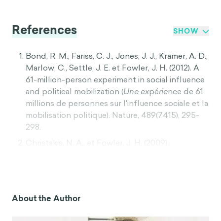
References
SHOW
Bond, R. M., Fariss, C. J., Jones, J. J., Kramer, A. D.,
Marlow, C., Settle, J. E. et Fowler, J. H. (2012). A
61-million-person experiment in social influence
and political mobilization (
Une ex
pé
rie
nce de 61
millions de personnes sur l'influence sociale et la
mobilisation politique). Nature, 489(7415), 295-
298.
Christakis, N. A., et Fowler, J. H. (2009).
Connected : Le pouvoir surprenant de nos
réseaux sociaux et la façon dont ils faço
nnent
nos vies. Little, Brown Spark.
Huckfeldt, R. R. et Sprague, J. (1995).
Citoyens,
About the Author
politique et communication sociale : Information
and influence in an election campai
gn.