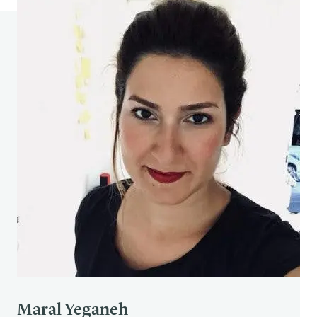
Cambridge University Press.
Critique de Facebook. (Dernière modification le
29 février 2020). Dans Wikipedia. Consulté le 25
m
ars 2020 à l'adresse suivante :
https://
en.wikipedia.org/?curid=12878216
Allcott, Hunt. (2011). "Social Norms and Energy
Conservation" (Normes sociales et économies
d'énergie). Journal of Public Economics 95 :
1082-1095.
Maral Yeganeh