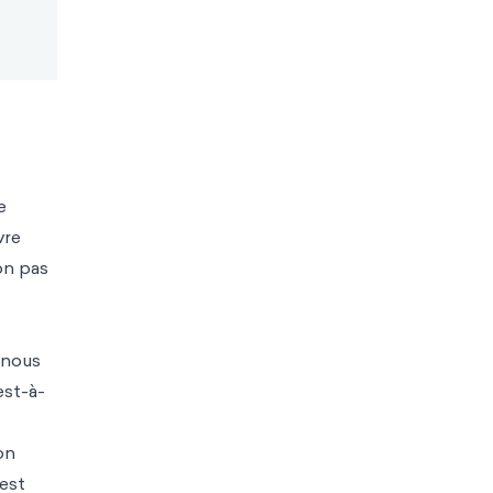
e
vre
on pas
 nous
est-à-
on
'est