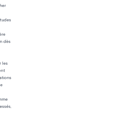
her
itudes
ère
on dès
 les
ent
ations
de
omme
ressés,