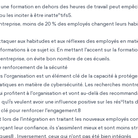
e une formation en dehors des heures de travail peut empêc
n
 les inciter à être inatte
tifs5.
entreprise, moins de 20 % des employés changent leurs hab
aquer aux habitudes et aux réflexes des employés en mati
formations à ce sujet ici. En mettant l'accent sur la formati
ntreprise, on évite bon nombre de ces écueils.
e renforcement de la sécurité
'organisation est un élément clé de la capacité à protéger
pratiques en matière de cybersécurité. Les recherches montr
i profitent à l'organisation et vont au-delà des recommand
l
u
 qu'i
s veulent avoir une influence positive sur les rés
ltats 
t clé pour renforcer l'engagement.8
 lors de l'intégration en traitant les nouveaux employés c
rçant leur confiance, ils s'assimilent mieux et sont moins st
isques8 . Inversement, ceux qui n'ont pas été bien intégrés