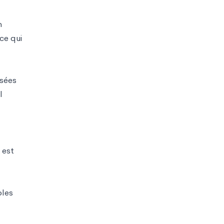
n
ce qui
usées
l
 est
oles