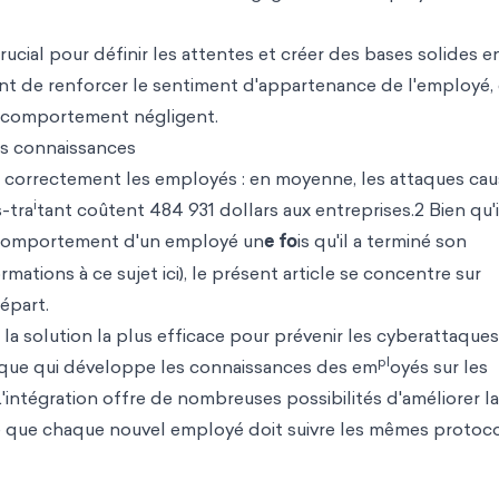
cial pour définir les attentes et créer des bases solides e
nt de renforcer le sentiment d'appartenance de l'employé, 
n comportement négligent.
es connaissances
rmer correctement les employés : en moyenne, les attaques ca
i
-tra
tant coûtent 484 931 dollars aux entreprises.2 Bien qu'i
e comportement d'un employé un
e fo
is qu'il a terminé son
ormations à ce sujet ici), le présent article se concentre sur
épart.
a solution la plus efficace pour prévenir les cyberattaques
pl
ique qui développe les connaissances des em
oyés sur les
'intégration offre de nombreuses possibilités d'améliorer la
né que chaque nouvel employé doit suivre les mêmes protoc