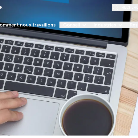
ER
RECHER
omment nous travaillons
Conseil
Industries
Res