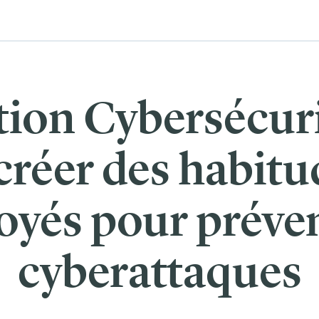
ion Cybersécurit
éer des habitud
yés pour préven
cyberattaques