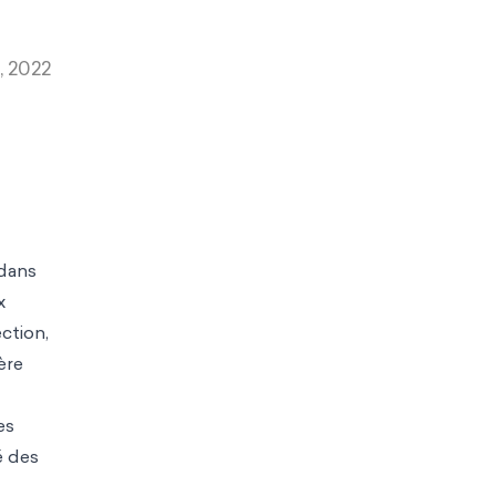
, 2022
 dans
x
ction,
ère
es
é des