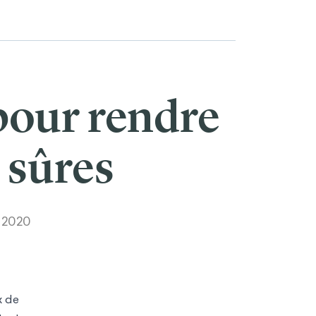
 pour rendre
s sûres
, 2020
x de