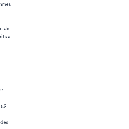
ommes
on de
êts a
ar
es.9
 des