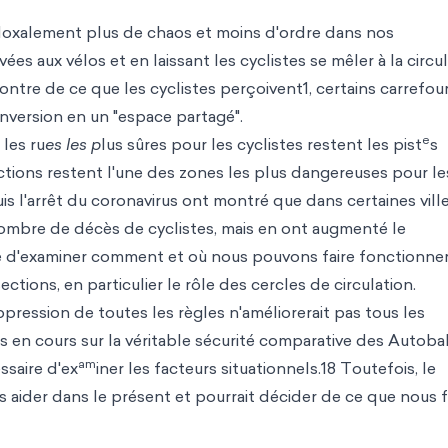
adoxalement plus de chaos et moins d'ordre dans nos
es aux vélos et en laissant les cyclistes se mêler à la circu
ncontre de ce que les cyclistes perçoivent1, certains carrefou
onversion en un "espace partagé".
e
 les ru
es les p
lus sûres pour les cyclistes restent les pist
s
ctions restent l'une des zones les plus dangereuses pour le
s l'arrêt du coronavirus ont montré que dans certaines ville
nombre de décès de cyclistes, mais en ont augmenté le
ine d'examiner comment et où nous pouvons faire fonctionner
tions, en particulier le rôle des cercles de circulation.
ppression de toutes les règles n'améliorerait pas tous les
ns en cours sur la véritable sécurité comparative des Autob
am
ssaire d'ex
iner les facteurs situationnels.18 Toutefois, le
 aider dans le présent et pourrait décider de ce que nous 