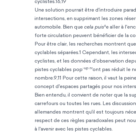
cyclistes.16,19
Une solution pourrait être d'introduire par
intersections, en supprimant les zones réservé
s
automobile. Bien que
cela puis
e aller à l'e
forte circulation peuvent bénéficier de la c
Pour être clair, les recherches montrent que
cyclables séparées.1 Cependant, les interse
cyclistes, et les données d'observation depui
-up n
pistes cyclables pop
'ont pas réduit le 
nombre.9,11 Pour cette raison, il vaut la pe
concept d'espaces partagés pour nos intersec
Bien entendu, il convient de noter que la su
carrefours ou toutes les rues. Les discussio
allemandes montrent qu'il est toujours néce
respect de ces règles paradoxales peut nous
à l'avenir avec les pistes cyclables.