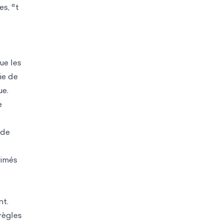
e
des,
t
ue les
ie de
ue.
e
 de
rimés
nt.
règles