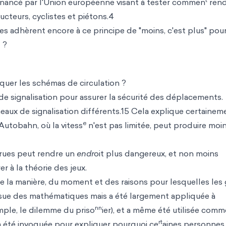
t financé par l'Union européenne visant à tester commen
rend
ucteurs, cyclistes et piétons.4
lles adhèrent encore à ce principe de "moins, c'est plus" pou
 ?
quer les schémas de circulation ?
 signalisation pour assurer la sécurité des déplacements.
aux de signalisation différents.15 Cela explique certainem
e
Autobahn, où la vitess
n'est pas limitée, peut produire moi
s rues peut rendre un
endr
oit plus dangereux, et non moins
r à la théorie des jeux.
 de la manière, du moment et des raisons pour lesquelles les
issue des mathématiques mais a été largement appliqu
ée à
nn
mple, le dilemme du priso
ier), et a même été utilisée com
rt
 a été invoquée pour expliquer pourquoi ce
aines personnes