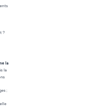
dents
t ?
me la
s la
ons
es ;
elle