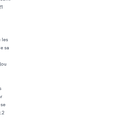
21
 les
de sa
(ou
s
ar
 se
.2