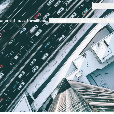
ER
RECHER
omment nous travaillons
Conseil
Industries
Res