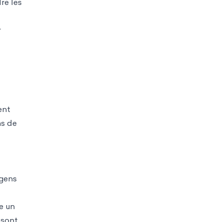
re les
r
ent
ns de
 gens
me un
 sont