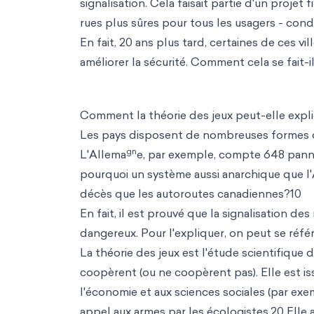
signalisation. Cela faisait partie d'un proje
rues plus sûres pour tous les usagers - cond
En fait, 20 ans plus tard, certaines de ces vi
améliorer la sécurité. Comment cela se fait-il
Comment la théorie des jeux peut-elle expli
Les pays disposent de nombreuses formes de
gn
L'Allema
e, par exemple, compte 648 panne
pourquoi un système aussi anarchique que l'
décès que les autoroutes canadiennes?10
En fait, il est prouvé que la signalisation de
dangereux. Pour l'expliquer, on peut se référe
La théorie des jeux est l'étude scientifique
coopèrent (ou ne coopèrent pas). Elle est 
l'économie et
aux sciences sociales (par exe
appel aux armes par les écologistes.20 Elle