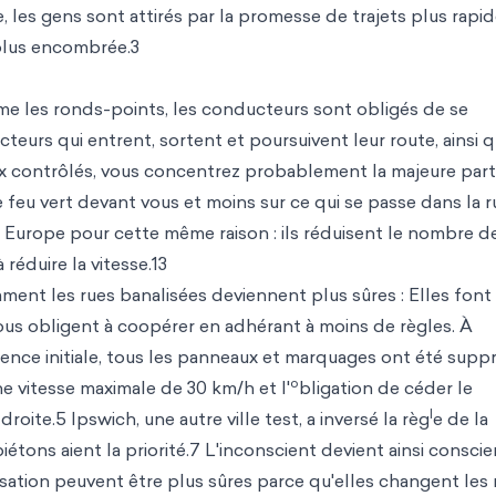
, les gens sont attirés par la promesse de trajets plus rapi
 plus encombrée.3
me les ronds-points, les conducteurs sont obligés de se
cteurs qui entrent, sortent et poursuivent leur route, ainsi q
feux contrôlés, vous concentrez probablement la majeure part
le feu vert devant vous et moins sur ce qui se passe dans la r
Europe pour cette même raison : ils réduisent le nombre d
réduire la vitesse.13
ent les rues banalisées deviennent plus sûres : Elles font
us obligent à coopérer en adhérant à moins de règles. À
rience initiale, tous les panneaux et marquages ont été supp
o
e vitesse maximale de 30 km/h et l'
bligation de céder le
l
oite.5 Ipswich, une autre ville test, a inversé la règ
e de la
iétons aient la priorité.7 L'inconscient devient ainsi conscie
ation peuvent être plus sûres parce qu'elles changent les 