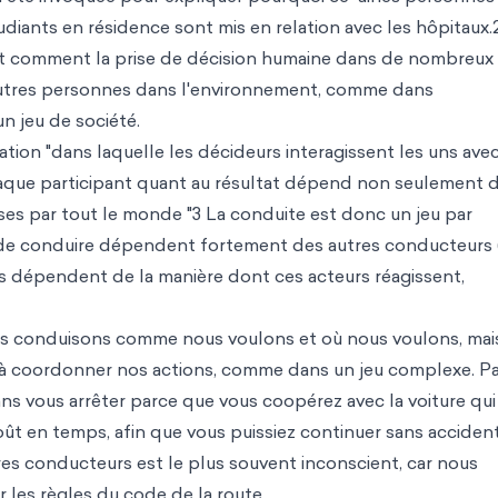
diants en résidence sont mis en relation avec les hôpitaux.
nt comment la prise de décision humaine dans de nombreux
utres personnes dans l'environnement, comme dans
n jeu de société.
uation "dans laquelle les décideurs interagissent les uns avec
chaque participant quant au résultat dépend non seulement 
ises par tout le monde "3 La conduite est donc un jeu par
aisir de conduire dépendent fortement des autres conducteurs 
ons dépendent de la manière dont ces acteurs réagissent,
us conduisons comme nous voulons et où nous voulons, mai
 à coordonner nos actions, comme dans un jeu complexe. P
ns vous arrêter parce que vous coopérez avec la voiture qui
ût en temps, afin que vous puissiez continuer sans accident
s conducteurs est le plus souvent inconscient, car nous
les règles du code de la route.