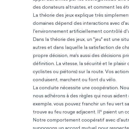
des donateurs altruistes, et comment les étu
La théorie des jeux explique très simpleme
domaines dépend des interactions avec d'a
l'environnement artificiellement contrôlé d'u
Dans la théorie des jeux, un "jeu" est une sit
autres et dans laquelle la satisfaction de 
i
propre décision, ma
s aussi des décisions pr
définition. La vitesse, la sécurité et le pl
cyclistes ou piétons) sur la route. Vos acti
conduisent, marchent ou font du vélo.
La conduite nécessite une coopération. No
nous adhérons à des règles qui nous aident
exemple, vous pouvez franchir un feu vert sa
s
trouve au feu rouge adjacent. Il
paient un co
Notre comportement coopératif avec d'autre
supposons un accord mutuel pour respecter 