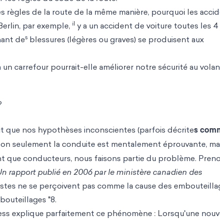
règles de la route de la même manière, pourquoi les acci
il
Berlin, par exemple,
y a un accident de voiture toutes les 4
s
nant de
blessures (légères ou graves) se produisent aux
 carrefour pourrait-elle améliorer notre sécurité au volan
?
it que nos hypothèses inconscientes (parfois décrite
s com
Non seulement la conduite est mentalement éprouvante, mai
ant que conducteurs, nous faisons partie du problème. Pren
Un rapport publié en 2006 par le ministère canadien des
istes ne se perçoivent pas comme la cause des embouteillag
bouteillages "8.
raess explique parfaitement ce phénomène : Lorsqu'une nouv