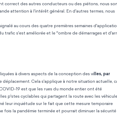
nt correct des autres conducteurs ou des piétons, nous s
de attention à l'intérêt général. En d'autres termes, nous
signalé au cours des quatre premières semaines d'applicati
n
du trafic s'est améliorée et le
ombre de démarrages et d'arr
quées à divers aspects de la conception des vi
lles, par
e déplacement. Cela s'applique à notre situation actuelle, c
COVID-19 est que les rues du monde entier ont été
i
les p
stes cyclables qui partagent la route avec les véhicul
mé leur inquiétude sur le fait que cette mesure temporaire
e fois la pandémie terminée et pourrait diminuer la sécurité