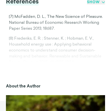
References
SHOW
[7] McFadden, D. L., The New Science of Pleasure.
National Bureau of Economic Research Working
Paper Series 2013, 18687.
[8] Frederiks, E. R. ; Stenner, K. ; Hobman, E. V.,
Household energy use : Applying behavioral
economics to understand consumer decision-
making and behavior. Renewable and Sustainable
Energy Reviews 2015, 41, 1385-1394.
[9] Kahneman, D. ; Knetsch, J. L. ; Thaler, R. H.,
Anomalies : The Endowment Effect, Loss Aversion,
and Status Quo Bias. Journal of Economic
About the Author
Perspectives 1991, 5 (1), 193-206.
[10] Pichert, D. ; Katsikopoulos, K. V., Green defaults
: Information presentation and pro-environmental