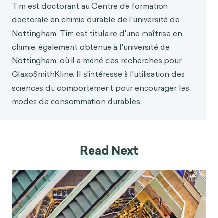
Conference on Taxation and Minutes of the
Tim est doctorant au Centre de formation
Annual Meeting of the National Tax Association
doctorale en chimie durable de l'université de
2012, 105, 64-90.
Nottingham. Tim est titulaire d'une maîtrise en
[15] Anja Lambrecht, C. T. The hassle factor
chimie, également obtenue à l'université de
London Business School Review [En ligne], 2010.
Nottingham, où il a mené des recherches pour
GlaxoSmithKline. Il s'intéresse à l'utilisation des
[16] (a) Peterson, E. A. ; Dillon, B. ; Raheem, I. ;
Richardson, P. ; Richter, D. ; Schmidt, R. ; Sneddon,
sciences du comportement pour encourager les
H. F., Sustainable chromatography (an oxymoron ?).
modes de consommation durables.
Green Chemistry 2014, 16 (9), 4060-4075 ; (b)
Sneddon, H. In Computers In Chemistry, 251st
ACS National Meeting, San Diego, ACS : San Diego,
2016.
Read Next
[17] Alder, C. M. ; Hayler, J. D. ; Henderson, R. K. ;
Redman, A. M. ; Shukla, L. ; Shuster, L. E. ; Sneddon,
H. F., Updating and further expanding GSK's
solvent sustainability guide. Green Chemistry 2016,
18 (13), 3879-3890.