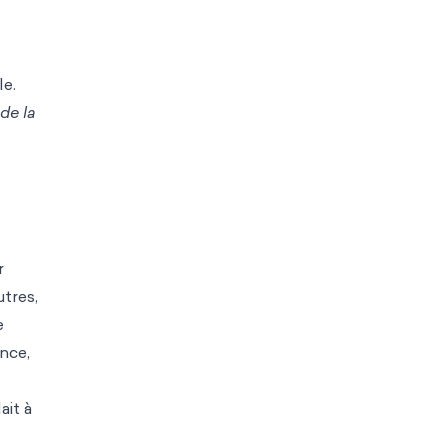
e.
de la
r
tres,
e
ance,
ait à