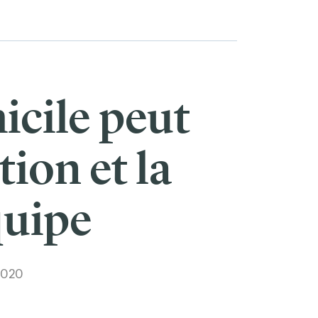
icile peut
ion et la
quipe
2020