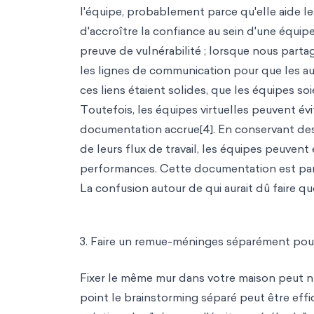
l'équipe, probab
lement parce qu'elle aide l
d'accroître la confiance au sein d'une équip
preuve de vulnérabilité ; lorsque nous part
les lignes de communication pour que les a
ces liens étaient solides, que les équipes soie
Toutefois, les équipes virtuelles peuvent é
documen
tation accrue[4]. En conservant de
de leurs flux de travail, les équipes peuvent
performances. Cette documentation est partic
La confusion autour de qui aurait dû faire qu
3. Faire un remue-méninges séparément pour
Fixer le même mur dans votre maison peut nuir
point le brainstorming séparé peut être effi