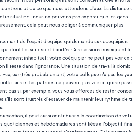
s savons. Nous pensons qu'ils sont conscients des efforts
controns et de ce que nous attendons d'eux. La distance 
otre situation ; nous ne pouvons pas espérer que les gens
Heureusement, cela peut nous obliger à communiquer plus
orcement de l'esprit d'équipe qui demande aux coéquipiers
uipe dont les yeux sont bandés. Ces sessions enseignent le
nement inhabituel : votre coéquipier ne peut pas voir ce q
on il reste dans l'ignorance. Une situation de travail à domici
ue, car (très probablement) votre collègue n'a pas les ye
 collègues et les patrons ne peuvent pas voir ce qui se pas
savent pas si, par exemple, vous vous efforcez de rester conce
s'ils sont frustrés d'essayer de maintenir leur rythme de tr
u.
unication, il peut aussi contribuer à la coordination de votr
 quotidiennes et hebdomadaires sont liées à l'objectif fina