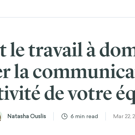
e travail à dom
r la communicat
tivité de votre é
Natasha Ouslis
6
min read
Mar 22, 