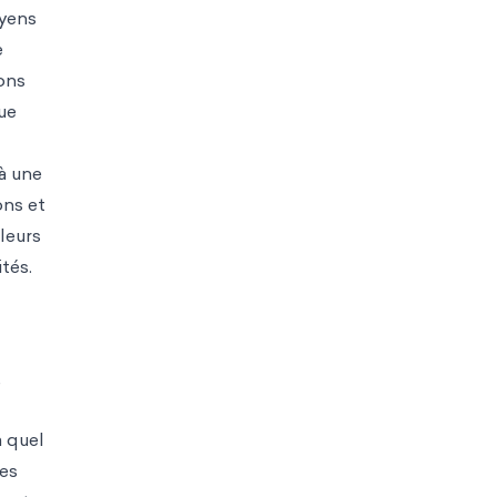
oyens
e
ons
ue
à une
ons et
 leurs
tés.
é
à quel
ées