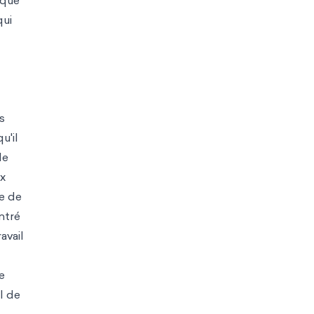
 que
qui
s
u'il
le
ux
se de
ntré
avail
e
l de