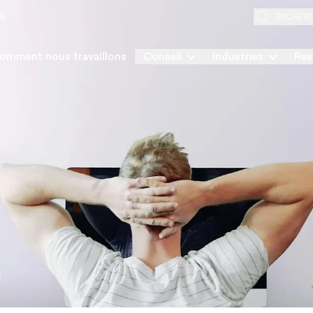
ER
RECHER
omment nous travaillons
Conseil
Industries
Res