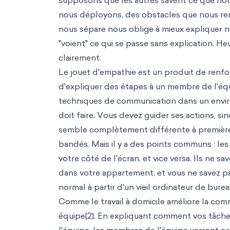
supposons que les autres savent ce que nou
nous déployons, des obstacles que nous ren
nous sépare nous oblige à mieux expliquer n
"voient" ce qui se passe sans explication. 
clairement.
Le j
ouet d'empa
thie est un produit de renf
d'expliquer des étapes à un membre de l'éq
techniques de communication dans un environ
doit faire. Vous devez guider ses actions, sin
semble complètement différente à première v
bandés. Mais il y a des points communs : les
votre côté de l'écran, et vice versa. Ils ne 
dans votre appartement, et vous ne savez pas 
normal à partir d'un vieil ordinateur de burea
Comme le travail à domicile améliore la comm
équipe[2]. En expliquant comment vos tâches