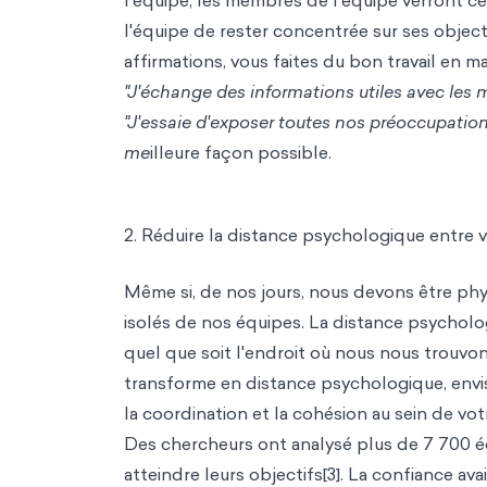
l'équipe, les membres de l'équipe verront ce
l'éq
uipe de rester concen
trée sur ses objec
affirmations, vous faites du bon travail en ma
"J'échange des informations utiles avec les
"J'essaie d'exposer toutes nos préoccupation
me
illeure façon possible.
2. Réduire la distance psychologique entre 
Même si, de nos jours, nous devons être ph
isolés de nos équipes. La distance psycholo
quel que soit l'endroit où nous nous trouvo
transforme en distance psychologique, envisa
la coordination et la cohésion au sein de votr
Des chercheurs ont analysé plus de 7 700 éq
atteindre leurs objectifs[3]. La confiance ava