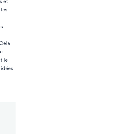
s et
 les
us
 Cela
de
t le
 idées