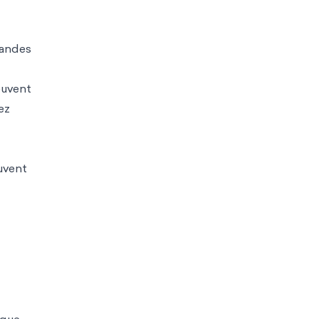
randes
euvent
ez
uvent