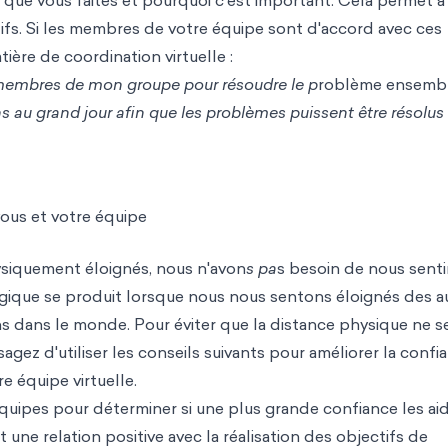
 que vous faites et pourquoi c'est important. Cela permet à
tifs. Si les membres de votre équipe sont d'accord avec ces
tière de coordination virtuelle :
 membres de mon groupe pour résoudre le p
roblème ensembl
s au grand jour afin que les problèmes puissent être résolus 
vous et votre équipe
ysiquement éloignés, nous n'avon
s pa
s besoin de nous senti
gique se produit lorsque nous nous sentons éloignés des au
ns dans le monde. Pour éviter que la distance physique ne s
gez d'utiliser les conseils suivants pour améliorer la confi
e équipe virtuelle.
uipes pour déterminer si une plus grande confiance les aid
it une relation positive avec la réalisation des obje
ctifs de