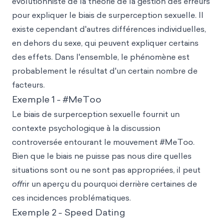
évolutionniste de la théorie de la gestion des erreurs
pour expliquer le biais de surperception sexuelle. Il
existe cependant d'autres différences individuelles,
en dehors du sexe, qui peuvent expliquer certains
des effets. Dans l'ensemble, le phénomène est
probablement le résultat d'un certain nombre de
facteurs.
Exemple 1 - #MeToo
Le biais de surperception sexuelle fournit un
contexte psychologique à la discussion
controversée entourant le mouvement #MeToo.
Bien que le biais ne puisse pas nous dire quelles
situations sont ou ne sont pas appropriées, il peut
off
rir un aperçu du pourquoi derrière certaines de
ces incidences problématiques.
Exemple 2 - Speed Dating