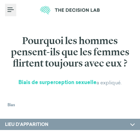
Toggle Menu
Pourquoi les hommes
pensent-ils que les femmes
flirtent toujours avec eux ?
Biais de surperception sexuelle
a expliqué.
Bias
LIEU D'APPARITION