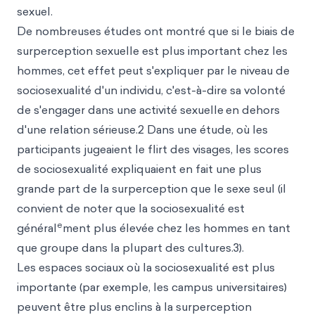
sexuel.
De nombreuses études ont montré que si le biais de
surperception sexuelle est plus important chez les
hommes, cet effet peut s'expliquer par le niveau de
sociosexualité d'un individu, c'est-à-dire sa volonté
de s'engager dans une activité sexuelle
en dehors
d'une relation sérieuse.2 Dans une étude, où les
participants jugeaient le flirt des visages, les scores
de sociosexualité expliquaient en fait une plus
grande part de la surperception que le sexe seul (il
convient de noter que la sociosexualité est
e
général
ment plus élevée chez les hommes en tant
que groupe dans la plupart des cultures.3).
Les espaces sociaux où la sociosexualité est plus
importante (par exemple, les campus universitaires)
peuvent être plus enclins à la surperception