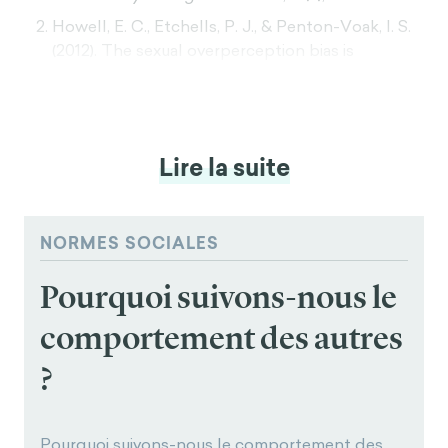
Howell, E. C., Etchells, P. J., & Penton-Voak, I. S.
(2012). The sexual overperception bias is
associated with sociosexuality.
Personality and
Individual Differences
,
53
(8), 1012-1016.
Schmitt, D. P. (2005). Sociosexuality from
Argentina to Zimbabwe: A 48-nation study of
Lire la suite
sex, culture, and strategies of human
mating.
Behavioral and Brain Sciences
,
28
(2), 247.
Jacques-Tiura, A. J., Abbey, A., Parkhill, M. R., &
NORMES SOCIALES
Zawacki, T. (2007). Why do some men
misperceive women’s sexual intentions more
Pourquoi suivons-nous le
frequently than others do? An application of
comportement des autres
the confluence model.
Personality and Social
Psychology Bulletin
,
33
(11), 1467-1480.
?
Haselton, M. G., & Buss, D. M. (2000). Error
management theory: A new perspective on
biases in cross-sex mind reading.
Journal of
Pourquoi suivons-nous le comportement des