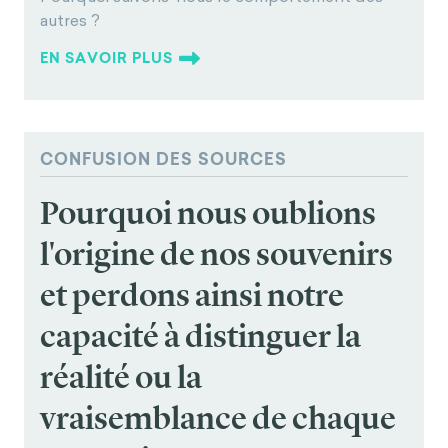
personality and social psychology
,
78
(1), 81.
autres ?
Bendixen, M. (2014). Evidence of Systematic Bias
EN SAVOIR PLUS
in Sexual Over-and Underperception of
Naturally Occurring Events: A Direct Replication
of in a more Gender-Equal Culture.
Evolutionary
Psychology
,
12
(5), 147470491401200510.
CONFUSION DES SOURCES
Feldblum, C. R., & Lipnic, V. A. (2016).
Select Task
Force on the Study of Harassment in the
Pourquoi nous oublions
Workplace
(U.S. Equal Employment Opportunity
Commission). Retrieved from
l'origine de nos souvenirs
https://www.eeoc.gov/select-task-force-study-
et perdons ainsi notre
harassment-workplace
Abbey, A. (1982). Sex differences in attributions
capacité à distinguer la
for friendly behavior: Do males misperceive
réalité ou la
females’ friendliness?.
Journal of Personality and
Social Psychology
,
42
(5), 830.
vraisemblance de chaque
Barrett, L. F. (2018, May 11). Why Body Language