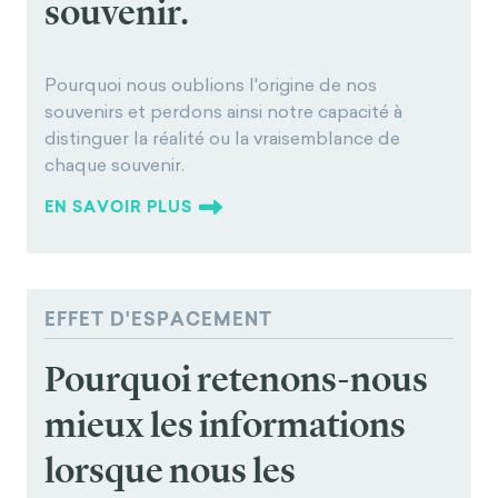
Isn’t Sexual Consent, According to Science.
souvenir.
Retrieved from
https://time.com/5274505/metoo-verbal-
nonverbal-consent-cosby-schneiderman/
Pourquoi nous oublions l'origine de nos
souvenirs et perdons ainsi notre capacité à
Perilloux, C., Easton, J. A., & Buss, D. M. (2012).
distinguer la réalité ou la vraisemblance de
The misperception of sexual
chaque souvenir.
interest.
Psychological Science
,
23
(2), 146-151.
EN SAVOIR PLUS
EFFET D'ESPACEMENT
Pourquoi retenons-nous
mieux les informations
lorsque nous les