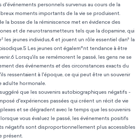
s d'événements personnels survenus au cours de la
mbreux moments importants de la vie se produisent.
de la bosse de la réminiscence met en évidence des
mones et de neurotransmetteurs tels que la dopamine, qui
z
s
e
les jeunes individus,4 et jouent un rôle essentiel dan
la
e
pisodique.5 Les jeunes ont égalem
nt tendance à être
venir.6 Lorsqu'ils se remémorent le passé, les gens ne se
rement des événements
et
des circonstances exacts du
'ils ressentaient à l'époque, ce qui peut être un souvenir
ge adulte hormonale.
a suggéré que les souvenirs autobiographiques négatifs -
posé d'expériences passées qui créent un récit de vie
plexes et se dégradent avec le temps que les
souvenirs
e lorsque vous évaluez le passé, les événements positifs
s négatifs sont disproportionnellement plus accessibles
e présent.