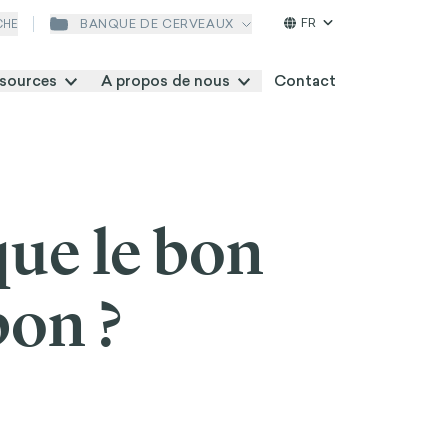
FR
BANQUE DE CERVEAUX
CHE
sources
A propos de nous
Contact
ue le bon
bon ?