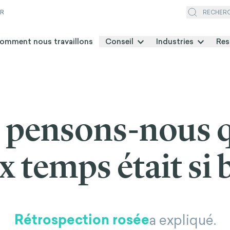
ER
RECHER
omment nous travaillons
Conseil
Industries
Res
 pensons-nous q
x temps était si 
Rétrospection rosée
a expliqué.