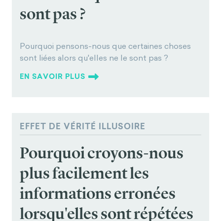
agazine/dont-blink-the-hazards-of-
sont pas ?
confidence.html
Gilles, F., Gressens, P., Dammann, O., & Leviton, A.
(2018). Hypoxia-ischemia is not an antecedent of
Pourquoi pensons-nous que certaines choses
most preterm brain damage: the illusion of
sont liées alors qu'elles ne le sont pas ?
validity.
Developmental Medicine and Child
EN SAVOIR PLUS
Neurology
,
60
(2), 120–125. doi: 10.1111/dmcn.13483
EFFET DE VÉRITÉ ILLUSOIRE
Pourquoi croyons-nous
plus facilement les
informations erronées
lorsqu'elles sont répétées