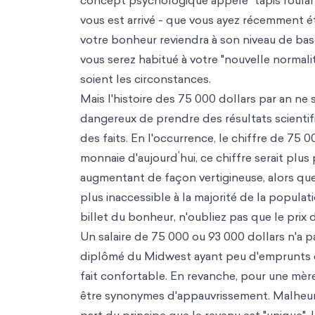
concept psychologique appelé "tapis roula
vous est arrivé - que vous ayez récemment ét
votre bonheur reviendra à son niveau de base
vous serez habitué à votre "nouvelle normali
soient les circonstances.
Mais l'histoire des 75 000 dollars par an ne
dangereux de prendre des résultats scienti
des faits. En l'occurrence, le chiffre de 75 
'
monnaie d'aujourd
hui, ce chiffre serait plu
augmentant de façon vertigineuse, alors que
plus inaccessible à la majorité de la populati
billet du bonheur, n'oubliez pas que le prix 
Un salaire de 75 000 ou 93 000 dollars n'a p
diplômé du Midwest ayant peu d'emprunts et 
fait confortable. En revanche, pour une mère
être synonymes d'appauvrissement. Malheure