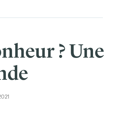
bonheur ? Une
onde
2021