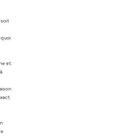
 soit
 quoi
ne et,
 à
aison
xact.
e
on
te