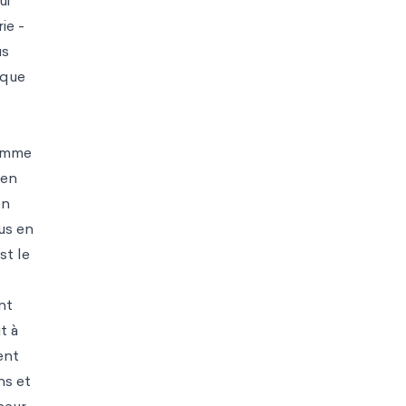
ui
ie -
us
 que
comme
 en
on
lus en
st le
nt
t à
ent
ns et