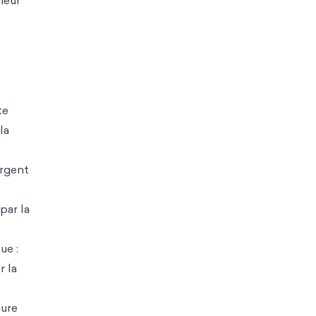
nheur
te
la
argent
par la
ue :
r la
sure