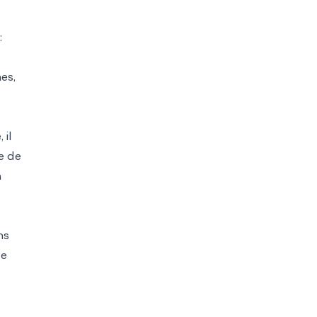
:
es,
 il
e de
n
ns
le