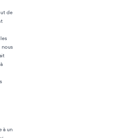
tut de
nt
 les
t nous
it
 à
s
e à un