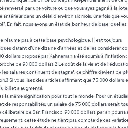
nt hédonique". Selon ce concept, indépendamment de ce q
é renversé par une voiture ou que vous ayez gagné à la loter
 antérieur dans un délai d'environ six mois, une fois que vo
té". En fait, nous avons un état de bonheur de base, quelles
 se résume pas à cette base psychologique. Il est toujours
fiques datant d'une dizaine d'années et de les considérer 
000 dollars proposé par Kahneman a été soumis à l'inflation :
s proche de 93 000 dollars.2 Le coût de la vie et de l'éducati
r
 les salaires continuent de stagne
, ce chiffre devient de p
on.3 Si vous lisez des articles affirmant que 75 000 dollars e
du billet a augmenté.
as la même signification pour tout le monde. Pour un étudia
de responsabilités, un salaire de 75 000 dollars serait tou
 célibataire de San Francisco, 93 000 dollars par an pourrai
usement, cette étude ne tient pas compte de ces variatio