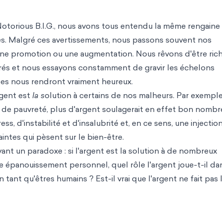
 Notorious B.I.G., nous avons tous entendu la même rengaine 
mes. Malgré ces avertissements, nous passons souvent nos
r une promotion ou une augmentation. Nous rêvons d'être rich
és et nous essayons constamment de gravir les échelons
ses nous rendront vraiment heureux.
rgent est
la s
olution à certains de nos malheurs. Par exemple,
n de pauvreté, plus d'argent soulagerait en effet bon nombr
ss, d'instabilité et d'insalubrité et, en ce sens, une injectio
intes qui pèsent sur le bien-être.
nt un paradoxe : si l'argent est la solution à de nombreux
e épanouissement personnel, quel rôle l'argent joue-t-il da
ant qu'êtres humains ? Est-il vrai que l'argent ne fait pas 