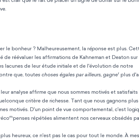
l est clair que le fait de placer un signe de dollar sur le bo
ve.
ser le bonheur ? Malheureusement, la r
épon
se est plus. Cet
 de réévaluer les affirmations de Kahneman et Deaton sur 
 lacunes de leur étude initiale et de l'évolution de notre
r
ntre que, tout
es choses égales par ailleurs, gagn
e
plus d'
, leur analyse affirme que nous sommes motivés et satisfaits 
quelconque critère de richesse. Tant que nous gagnons plus
es motivés. D'un point de vue comportemental, c'est logiq
m
réco
penses répétées alimentent nos cerveaux obsédés pa
plus heureux, ce n'est pas le cas pour tout le monde. À me