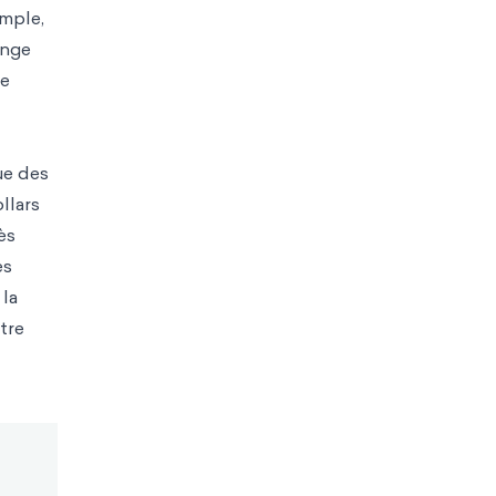
emple,
ange
ne
ue des
llars
ès
es
 la
tre