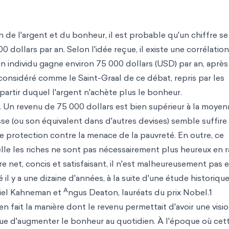
 de l'argent et du bonheur, il est probable qu'un chiffre se
dollars par an. Selon l'idée reçue, il existe une corrélation
un individu gagne environ 75 000 dollars (USD) par an, après
 considéré comme le Saint-Graal de ce débat, repris par les
partir duquel l'argent n'achète plus le bonheur.
if. Un revenu de 75 000 dollars est bien supérieur à la moyen
sse (ou son équivalent dans d'autres devises) semble suffire
ne protection contre la menace de la pauvreté. En outre, ce
lle les riches ne sont pas nécessairement plus heureux en r
fre net, concis et satisfaisant, il n'est malheureusement pas e
il y a une dizaine d'années, à la suite d'une étude historiqu
A
iel Kahneman et
ngus Deaton, lauréats du prix Nobel.1
en fait la manière dont le revenu permettait d'avoir une visi
 que d'augmenter le bonheur au quotidien. À l'époque où cet