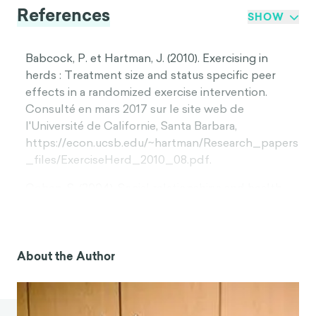
References
SHOW
Babcock, P. et Hartman, J. (2010). Exercising in
herds : Treatment size and status specific peer
effects in a randomized exercise intervention.
Consulté en mars 2017 sur le site web de
l'Université de Californie, Santa Barbara,
https://econ.ucsb.edu/~hartman/Research_papers
_files/ExerciseHerd_2010_08.pdf.
Cohen, S. (2004). Social relationships and health.
American Psychologist, 59(8), 676-684.
Duckworth, A. L., Peterson, C., Matthews, M. D. et
Kelly, D. R. (2007). Grit : Persévérance et passion
About the Author
pour les objectifs à long terme. Journal of
Personality and Social Psychology, 92(6), 1087-1101.
Groot, B. et Sanders, M. (2017, 24 mars). La