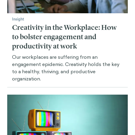
Seligman, M. E. P. et Csikszentmihalyi, M. (2000).
Positive Psychology : An introduction. American
Psychologist, 55(1), 5-14.
Insight
Creativity in the Workplace: How
L'Équipe d'analyse comportementale (2016).
Rapport de mise à jour de l'Équipe sur la
to bolster engagement and
connaissance du comportement : 2015-16. Extrait
productivity at work
de
https://www.behaviouralinsights.co.uk/publication
Our workplaces are suffering from an
s/the-behavioural-insights-teams-update-report-
engagement epidemic. Creativity holds the key
2015-16/
to a healthy, thriving, and productive
organization.