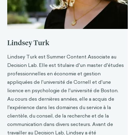
https://www.forbes.com/sit
es/nickmorrison/2021
/12/31/five-ed-tech-trends-to-look-out-for-in-
2022/
Bouygues, H. L. (2019, 14 juin).
Les technologies
éducatives aident-elles les élè
ves à ap
prendre ?
Lindsey Turk
Forbes.
https://www.forbes.com/sites/helenleebouygue
Lindsey Turk est Summer Content Associate au
s/2019/06/14/does-educational-technology-
Decision Lab. Elle est titulaire d'un master d'études
hel
p-students-learn/
professionnelles en économie et gestion
Herold, B. (2015, 10 juin). Why Ed Tech Is Not
appliquées de l'université de Cornell et d'une
Transforming How Teachers Teach (
Pourquoi les
t
e
chnologies de l'éducation ne transforment pas
licence en psychologie de l'université de Boston.
la façon dont les enseignants enseignent).
Au cours des dernières années, elle a acquis de
Educ
ation Week.
l'expérience dans les domaines du service à la
https://www.edweek.org/technology/why-ed-
clientèle, du conseil, de la recherche et de la
tech-is-not-transforming-how-teachers-
communication dans divers secteurs. Avant de
teach/2015/06
travailler au Decision Lab, Lindsey a été