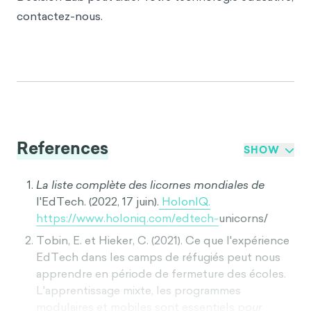
contactez-nous.
References
SHOW
La liste complète des licornes mondiales de
l'EdTech. (2022, 17 juin).
HolonIQ.
https://www.holoniq.com/edtech-
unicorns/
Tobin, E. et Hieker, C. (2021). Ce que l'expérience
EdTech dans les camps de réfugiés peut nous
apprendre en période de fermeture des écoles.
L'apprentissage mixte, les programmes
modulaires et mobiles sont essentiels p
our