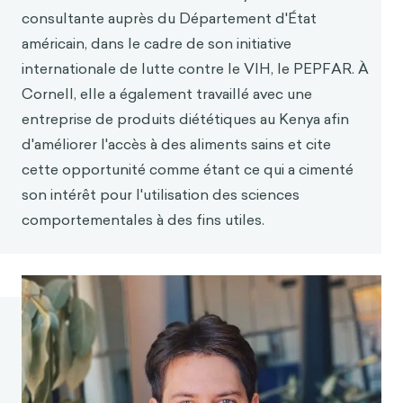
Carlson, T. (2019, 29 mai).
Voici pourquoi les
consultante auprès du Département d'État
enseignants adoptent les nouvelles
technolog
ies
américain, dans le cadre de son initiative
- et pourquoi ils ne le font pas. EdSurge.
https://www.edsurge.com/news/2019-05-29-
internationale de lutte contre le VIH, le PEPFAR. À
here-s-
why-teachers-adopt-new-tech-and-
Cornell, elle a également travaillé avec une
why-they-don-t
entreprise de produits diététiques au Kenya afin
Devanesan, J. (2022, 28 avril).
L'adoption des
d'améliorer l'accès à des aliments sains et cite
technologies de l'éducation sans comprome
ttre
cette opportunité comme étant ce qui a cimenté
l'ex
périence de l'utilisateur. TechHQ.
son intérêt pour l'utilisation des sciences
https://techhq.com/2022/04/ensuring-edtech-
comportementales à des fins utiles.
adoption-without
-compromising-the-user-
experience/
Zinchenko, P. (2021, 12 avril).
Les 9 principaux
défis et opportunités de l'EdTec
h en 2021.
Société de développement d'applications We
b
et mobiles - MindK.Com.
https://www.mindk.com/blog/edtech-
chal
lenges-and-opportunities/