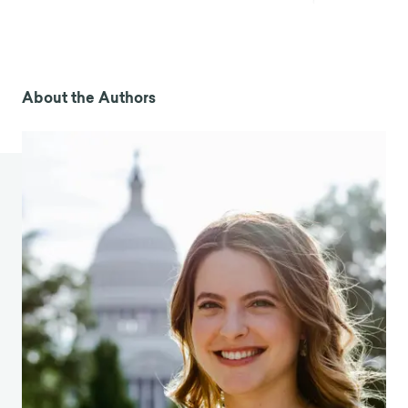
mainte
ni
r
les appr
enants défavorisés dans
l'éducation. Ch
allenges, 12(2), 19.
https://doi.org/10.3390/challe12020019
Global EdTech Market Outlook & Forecast
About the Authors
Report 2022 : La taille du marché a été évaluée à
254,80 milliards de dollars en 2021 et devrait
atteindre 605,
40 milliards de dollars d'ici 2027.
(2022, 1er
février). GlobeNewswire News Room.
https://www.globenewswire.com/news-
release/2022/02/01/2376551/28124/en/Global-
EdTech-Market-Outlook-Forecast-Report-
2022-Market-Size-was-Valued-at-254-80-
Billion-in-2021-and-is-Expected-t
o-Reach-605-
40-Billion-by-2027.html
Morrison, N. (2021, 31 décembre).
Five Ed Tech
Trends To Look Out For In 2022
(Cinq te
ndances
de la technologie de l'éducation à surveiller en
2022). Forbes.