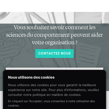
Vous souhaitez savoir comment les
sciences du comportement peuvent aider
votre organisation ?
CONTACTEZ NOUS
Recevez chaque mois dans votre boîte
Nous utilisons des cookies
de réception de nouvelles informations
Nous utilisons des cookies pour vous garantir la meilleure
sur les sciences du comportement.
expérience sur notre site. Pour plus d'informations, veuillez
consulter notre politique en matière de cookies.
En cliquant sur 'Accepter', vous consentez à notre utilisation des
cookies.