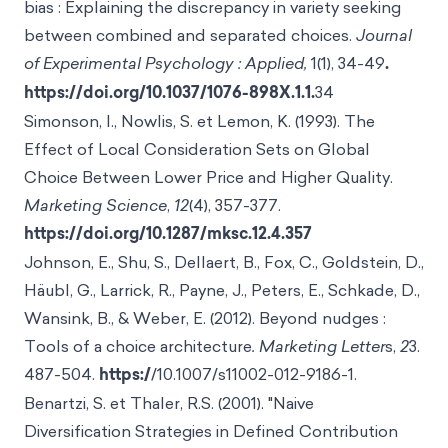
bias : Explaining the discrepancy in variety seeking
between combined and separated choices.
Journal
of Experimental Psychology : Applied,
1(1), 34-49
.
https://doi.org/10.1037/1076-898X.1.1.
34
Simonson, I., Nowlis, S. et Lemon, K. (1993). The
Effect of Local Consideration Sets on Global
Choice Between Lower Price and Higher Quality.
Marketing Science
,
12
(4), 357-377.
https://doi.org/10.1287/mksc.12.4.357
Johnson, E., Shu, S., Dellaert, B., Fox, C., Goldstein, D.,
Häubl, G., Larrick, R., Payne, J., Peters, E., Schkade, D.,
Wansink, B., & Weber, E. (2012). Beyond nudges :
Tools of a choice architecture
. Marketing Letter
s,
2
3.
487-504.
https:/
/10.1007/s11002-012-9186-1.
Benartzi, S. et Thaler, R.S. (2001). "Naive
Diversification Strategies in Defined Contribution