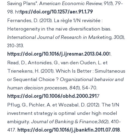
Saving Plans". Am
erican Economic Review,
91
(1
), 79-
98. ht
tps://doi.org/10.1257/aer.91.1.79
Fernandes, D. (2013). La règle 1/N revisitée :
Heterogeneity in the naïve diversification bias.
International Journal of Research in Marketin
g,
3
0(3),
310-313.
https://doi.org/10.1016/j.ijresmar.2013.04.00
1.
Read, D., Antonides, G., van den Ouden, L. et
Trienekens, H. (2001). Which Is Better : Simultaneous
or Sequential Choice ?
Organizational behavior and
human decision processe
s,
8
4(1), 54-70.
https://doi.org/10.1006/obhd.2000.291
7
Pflug, G., Pichler, A. et Wozabal, D. (2012). The 1/N
investment strategy is optimal under high model
ambiguity.
Journal of Banking & Finance
,
36
(2), 410-
417.
https://doi.org/10.1016/j.jbankfin.2011.07.018
.