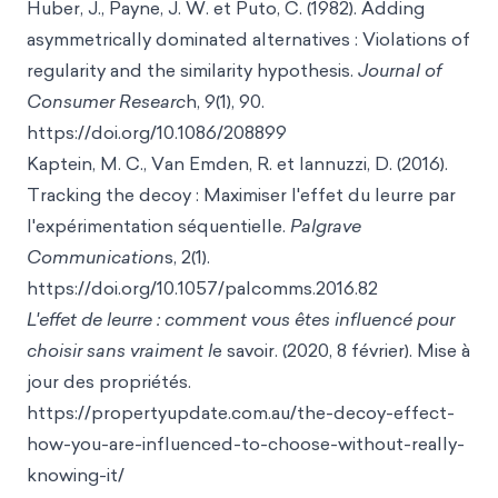
Huber, J., Payne, J. W. et Puto, C. (1982). Adding
asymmetrically dominated alternatives : Violations of
regularity and the similarity hypothesis.
Journal of
Consumer Researc
h,
9(1), 90.
https://doi.org/10.1086/20889
9
Kaptein, M. C., Van Emden, R. et Iannuzzi, D. (2016).
Tracking the decoy : Maximiser l'effet du leurre par
l'expérimentation séquentielle.
Palgrave
Communication
s,
2(1).
https://doi.org/10.1057/palcomms.2016.8
2
L'effet de leurre : comment vous êtes influencé pour
choisir sans vraiment l
e savoir. (2020, 8 février). Mise à
jou
r des propriétés.
https://propertyupdate.com.au/the-decoy-effect-
how-you-are-influenced-to-choose-without-
really-
knowing-it/