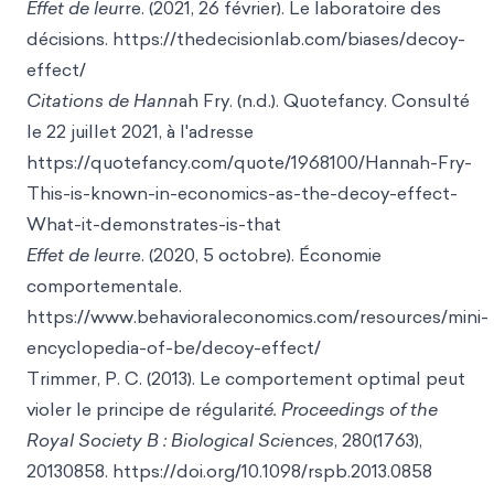
Effet de leu
rre. (2021, 26 février). Le laboratoire d
es
décisions. https://thedecisionlab.com/biases
/decoy-
effect/
Citations de Hann
ah Fry. (n.d.). Quotefancy. Consulté
le 22 juillet 2
021, à l'adresse
https://quotefancy.com/quote/1968100/Hannah-Fry-
This-is-known-in-economics-as-the-decoy-effect-
What-it-dem
onstrates-is-that
Effet de leu
rre. (2020, 5 octobre). Économie
comporteme
ntale.
https://www.behavioraleconomics.com/resources/mini-
encyclopedia-of-be/decoy-
effect/
Trimmer, P. C. (2013). Le comportement optimal peut
violer le principe de régulari
té. Proceedings of the
Royal Society B : Biological Sci
en
ces
, 280(1763),
20130
858. https://doi.org/10.1098/rspb.2013
.0858