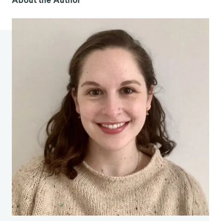
About the Author
https://doi.org/10.1027/2151-2604/a000222
4. McKelvey, T. (2020, 20 juillet). Coronavirus : Why
are Americans so angry about masks ? BBC News.
https://www.bbc.co.uk/news/world-us-canada-
53477121
5. Henley, J. (2021, 26 janvier). Netherlands shaken
by third night of riots over Covid curfew. The
Guardian.
https://www.theguardian.com/world/2021/jan/26/n
etherlands-third-night-riots-covid-curfew-
lockdown-protesters
6. Kubba, S. (2020, 14 octobre). L'importance de la
culture dans les réponses sociétales au COVID-19.
Harvard Political Review. Consulté sur
https://harvardpolitics.com/culture-response-
covid-19/.