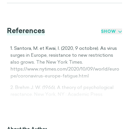
References
SHOW
1. Santora, M. et Kwai, I. (2020, 9 octobre). As virus
surges in Europe, resistance to new restrictions
also grows. The New York Times.
https://www.nytimes.com/2020/10/09/world/euro
pe/coronavirus-europe-fatigue.html
2. Brehm J. W. (1966). A theory of psychological
reactance. New York, NY : Academic Press
3. Steindl, C., Jonas, E., Sittenthaler, S., Traut-
Mattausch, Greenberg, J. (2015). Comprendre la
réaction psychologique. Zeitschrift Fur
Psychologie, 223(4), 2015-214.