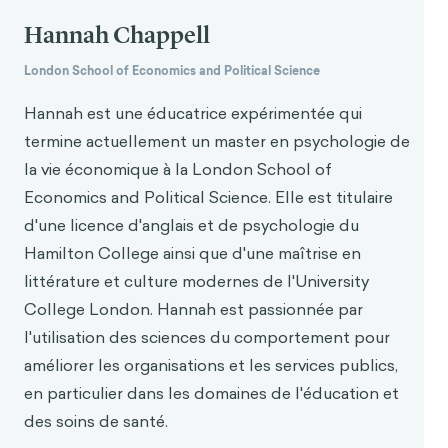
7. BBC. (2021, 24 janvier). Covid : Hackney railway
Hannah Chappell
arch rave attended by '300 people'. BBC News.
https://www.bbc.co.uk/news/uk-england-london-
London School of Economics and Political Science
55787044
Hannah est une éducatrice expérimentée qui
8. de Hooge, I. E., Zeelenberg, M., Breugelmans, S.
termine actuellement un master en psychologie de
M. (2011). A functionalist account of shame-
la vie économique à la London School of
induced behaviour (Un compte fonctionnaliste du
Economics and Political Science. Elle est titulaire
comportement induit par la honte). Cognition &
Emotion, 25(5), 939-946.
d'une licence d'anglais et de psychologie du
https://doi.org/10.1080/02699931.2010.516909
Hamilton College ainsi que d'une maîtrise en
littérature et culture modernes de l'University
9. de Hooge, I. E., Zeelenberg, M., Breugelmans, S.
College London. Hannah est passionnée par
M. (2010). Restore and project motivations
following shame. Cognition & Emotion, 24(1), 111-
l'utilisation des sciences du comportement pour
127. https://doi.org/10.1080/02699930802584466
améliorer les organisations et les services publics,
en particulier dans les domaines de l'éducation et
10. Kok, G., Peters, G-J. Y., Kessels, L. T. E., ten
des soins de santé.
Hoor, A. G., Ruiter, R. A. C. (2018). Ignorer la théorie
et mal interpréter les preuves : la fausse croyance