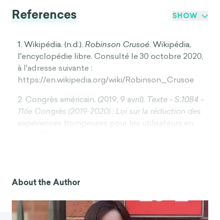
References
SHOW
1. Wikipédia. (n.d.).
Robinson Crusoé
. Wikipédia,
l'encyclopédie libre. Consulté le 30 octobre 2020,
à l'adresse suivante :
https://en.wikipedia.org/wiki/Robinson_Crusoe
2. Congrès américain. (2019, 9 av
ril). Texte - S.1084 -
116e Congrès (2019-2020) : Loi sur la réduction des
expériences trompeus
es pour les utilisateurs en
ligne. Bibliothèque du Congrès.
https://www.congress.gov/bill/116th-
congress/senate-bill/1084/text
3. Kelly, M. (2019, 9 avril).
Les "schémas sombres"
About the Author
des grandes entreprises technologiques pourr
aient
être interdits en vertu d'un nouveau projet de loi
du Sénat. The Verge.