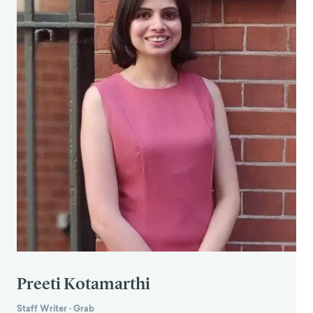
https://www.theverge.com/2019/4/9/18302199/big
-tech-dark-patterns-senate-bill-detour-act-
facebook-google-amazon-twitter
4. David Evans. (2019, 11 mars). E
vans DC Ethics of
Behavioral Design
[Vidéo]. YouTube.
https://youtu.be/KvHRokv63-0
5. Szmigin, I., Carrigan, M. et McEachern, M. G.
(2009). The conscious consumer : taking a flexible
approach to ethical behaviour.
International
Journal of Consumer Studie
s,
3
3(2), 224-231.
Preeti Kotamarthi
Staff Writer
·
Grab