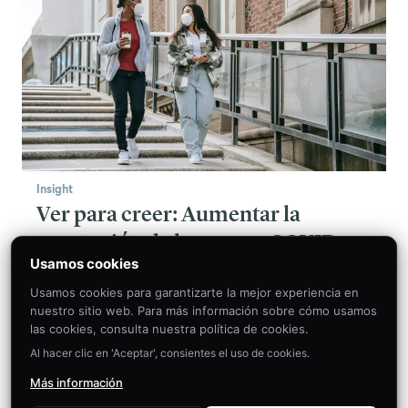
Insight
Ver para creer: Aumentar la
aceptación de la vacuna COVID-19
Usamos cookies
entre las minorías
Usamos cookies para garantizarte la mejor experiencia en
Los nuevos datos muestran que la aceptación
nuestro sitio web. Para más información sobre cómo usamos
de las vacunas es menor entre las minorías.
las cookies, consulta nuestra política de cookies.
Amplificar las voces de los expertos médicos de
Al hacer clic en 'Aceptar', consientes el uso de cookies.
estas comunidades puede ayudar.
Más información