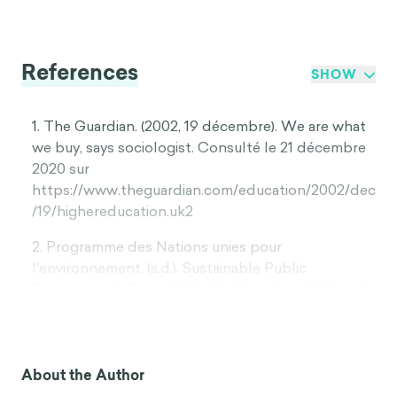
References
SHOW
1. The Guardian. (2002, 19 décembre). We are what
we buy, says sociologist. Consulté le 21 décembre
2020 sur
https://www.theguardian.com/education/2002/dec
/19/highereducation.uk2
2. Programme des Nations unies pour
l'environnement. (s.d.). Sustainable Public
Procurement. Consulté le 22 décembre 2020 sur le
site https://www.unenvironment.org/explore-
topics/resource-efficiency/what-we-
do/sustainable-public-procurement
About the Author
3. Ibid.