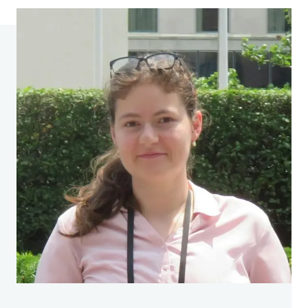
4. Commission européenne. (2020, 14 septembre).
Marchés publics écologiques et durables.
Consulté le 21 décembre 2020 sur le site
https://ec.europa.eu/environment/gpp/versus_en.
htm
5. Grandia, J. (2016). Finding the missing link :
examining the mediating role of sustainable public
procurement behavior.
Journal of Cleaner
Productio
n,
12
4, 183-190.
https://doi.org/10.1016/j.jclepro.2016.02.10
2
6. Ibid.
7. Igarashi, M., De Boer, L. et Pfuhl, G. (2017).
Analyse du comportement des acheteurs lors de
la sélection de critères verts d
ans les marchés
publics. Jour
nal of Public Procurement