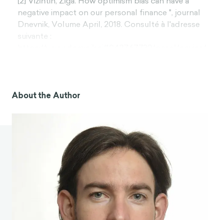
[2] Vižintin, Žiga. How optimism bias can have a
negative impact on our personal finance ", journal
Dnevnik, Volume April, 2018. Consulté à l'adresse
suivante :
https://www.dnevnik.si/1042767739/posel/novice/
oglasno-sporocilo-pretirani-optimizem-lahko-
tudi-skoduje
[3] Rhee, Nari & Boivie, Ilana. La crise persistante de
About the Author
l'épargne-retraite. 2015. Tiré de :
https://laborcenter.berkeley.edu/pdf/2015/Retire
mentSavingsCrisis.pdf
[4] Sharot, Tali. The optimism Bias - A Tour of the
Irrationally Positive Brain (Le biais de l'optimisme -
Un tour du cerveau irrationnellement positif). New
York, NY, US : Pantheon/Random House, 2012.
[5] Varki, Ajit. Human Uniqueness and the denial of
death (L'unicité humaine et le déni de la mort).