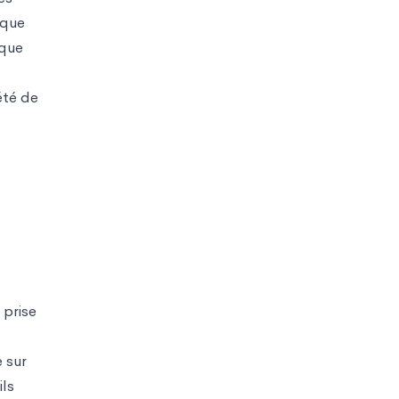
ique
 que
été de
 prise
e sur
ils