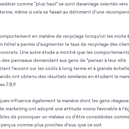
nsidérer comme "plus haut" se sont davantage orientés vers
 terme, même si cela se faisait au détriment d'une récompen
 comportement en matière de recyclage lorsqu'on les incite 
 hôtel a permis d'augmenter le taux de recyclage des clie
concrets. Une autre étude a montré que les comportement
 à des panneaux demandant aux gens de "penser à leur ville
tant l'accent sur les coûts à long terme et à grande échell
nds ont obtenu des résultats similaires en étudiant la man
es.7,8,9
ues influence également la manière dont les gens réagiss
de marketing ont adopté une attitude moins favorable à l'é
ptibles de provoquer un malaise ou d'être considérées comm
ent perçus comme plus proches d'eux, que ce soit