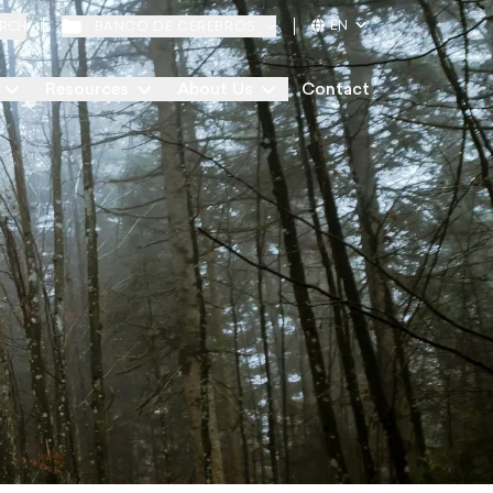
EN
BANCO DE CEREBROS
RCH
Resources
About Us
Contact