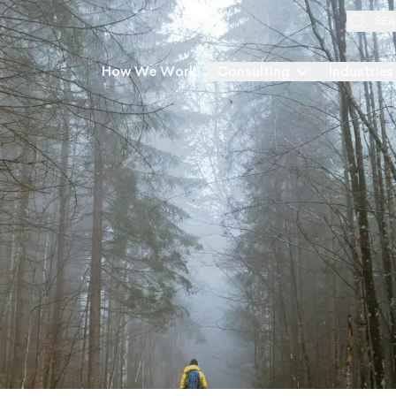
SEA
How We Work
Consulting
Industries