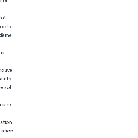
irer
s à
ronto.
xième
ns
trouve
ur le
le sol
cière
tation
uation