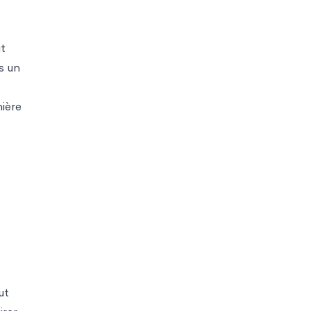
ut
s un
nière
ut