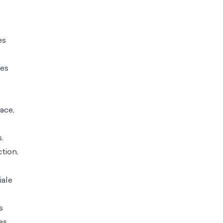
es
les
ace,
.
tion.
iale
s
es