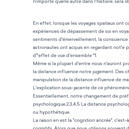
n'importe quelle autre dans l'histoire, sera li
En effet, lorsque les voyages spatiaux ont 
expériences de dépassement de soi en voyan
sentiments d'émerveillement, la conscience 
r
astronautes ont acquis en regardant not
e p
d'"effet de vue d'ensemble "1.
Même si la plupart d'entre nous n'auront p
la distance influence notre jugement. Des 
manipulation de la distance influence de man
L'explication sous-jacente de ce phénomèn
Essentiellement, notre changement de préf
psychologique.2,3,4,5 La distance psychologi
ou hypothétique.
La raison en est la "cognition ancrée", c'est
cognitifs. Alors que nous utilisons souven