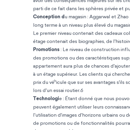
avoir des conséquences majeures sur les choi
parti de ce fait dans les sphères privée et p
Conception d
u magasin : Aggarwal et Zhao c
long terme à un niveau plus élevé du magasi
Le premier niveau contenait des cadeaux colo
étage contenait des biographies, de l'histoire
Promotions
: Le niveau de construction in
des promotions ou des caractéristiques sup
appartement aura plus de chances d'ajouter 
à un étage supérieur. Les clients qui cherch
h
prix du vé
icule que sur ses avantages s'ils 
lors d'un essai routier.6
Technologi
e : Étant donné que nous pouvons
peuvent également utiliser leurs connaissan
l'utilisation d'images d'horizons urbains o
de promotions ou de fonctionnalités pourrait 