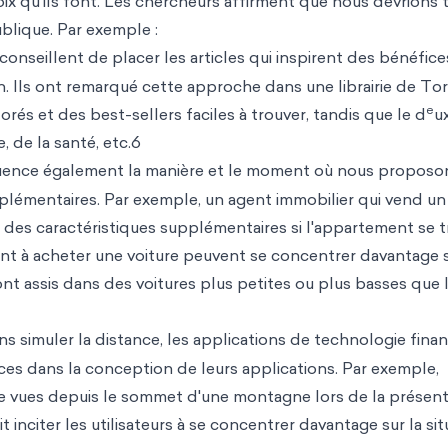
x qu'ils font. Les chercheurs affirment que nous devrions t
ublique. Par exemple :
onseillent de placer les articles qui inspirent des bénéfice
n. Ils ont remarqué cette approche dans une librairie de To
e
rés et des best-sellers faciles à trouver, tandis que le d
u
, de la santé, etc.6
fluence également la manière et le moment où nous proposo
plémentaires. Par exemple, un agent immobilier qui vend un
des caractéristiques supplémentaires si l'appartement se 
ent à acheter une voiture peuvent se concentrer davantage s
sont assis dans des voitures plus petites ou plus basses que 
 simuler la distance, les applications de technologie finan
ces dans la conception de leurs applications. Par exemple,
u de vues depuis le sommet d'une montagne lors de la présen
inciter les utilisateurs à se concentrer davantage sur la sit