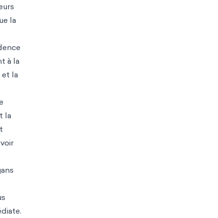
eurs
ue la
idence
t à la
 et la
e
t la
t
voir
gans
us
diate.