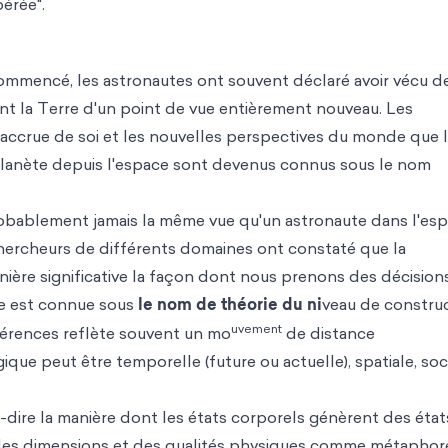
bérée".
commencé, les astronautes ont souvent déclaré avoir vécu d
t la Terre d'un point de vue entièrement nouveau. Les
accrue de soi et les nouvelles perspectives du monde que 
lanète depuis l'espace sont devenus connus sous le nom
robablement jamais la même vue qu'un astronaute dans l'esp
chercheurs de différents domaines ont constaté que la
ière significative la façon dont nous prenons des décisions
e est connue sous
le nom de théorie du ni
veau de construc
uvement
érences reflète souvent un mo
de distance
que peut être temporelle (future ou actuelle), spatiale, soc
-à-dire la manière dont les états corporels génèrent des état
t des dimensions et des qualités physiques comme métaphor