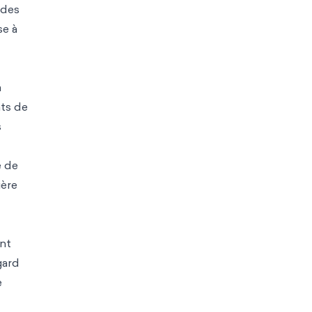
 des
se à
à
nts de
s
e de
ière
ent
gard
e