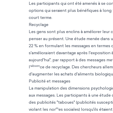
Les participants qui ont été amenés à se co
options qui seraient plus bénéfiques à long
court terme.
Recyclage
Les gens sont plus enclins à améliorer leur
penser au présent. Une étude menée dans un
22 % en formulant les messages en termes 
s'amélio
raien
t davantage après l'exposition
aujourd'hui", par rapport à des messages met
absen
l'
ce de recyclage. Des chercheurs allema
d'augmenter les achats d'aliments biologiqu
Publicité et messages
La manipulation des dimensions psychologiq
aux messages. Les participants à une étude 
des publicités "taboues" (publicités susce
m
violant les nor
es sociales) lorsqu'ils étai