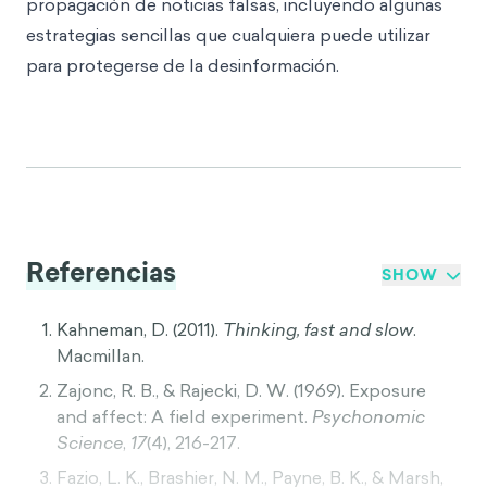
propagación de noticias falsas, incluyendo algunas
estrategias sencillas que cualquiera puede utilizar
para protegerse de la desinformación.
Referencias
SHOW
Kahneman, D. (2011).
Thinking, fast and slow
.
Macmillan.
Zajonc, R. B., & Rajecki, D. W. (1969). Exposure
and affect: A field experiment.
Psychonomic
Science
,
17
(4), 216-217.
Fazio, L. K., Brashier, N. M., Payne, B. K., & Marsh,