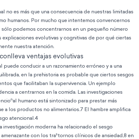
nal no es más que una consecuencia de nuestras limitadas
omo humanos. Por mucho que intentemos convencernos
idad sólo podemos concentrarnos en un pequeño número
as explicaciones evolutivas y cognitivas de por qué ciertas
mente nuestra atención.
conlleva ventajas evolutivas
l puede conducir a un razonamiento erróneo y a una
librada, en la prehistoria es probable que ciertos sesgos
ntos que facilitaban la supervivencia. Un ejemplo
encia a centrarnos en la comida. Las investigaciones
n
encio
al humano está sintonizado para prestar más
e a los productos no alimentarios.7 El hambre amplifica
esgo atencional.4
 investigación moderna ha relacionado el sesgo
s
n amenazante con los tra
tornos clínicos de ansiedad,8 en