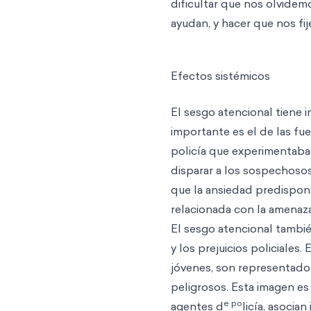
dificultar que nos olvide
ayudan, y hacer que nos fi
Efectos sistémicos
El sesgo atencional tiene 
importante es el de las f
policía que experimentaba
disparar a los sospechoso
que la ansiedad predisponí
relacionada con la amenaza
El sesgo atencional tambié
y los prejuicios policiales
jóvenes, son representad
peligrosos. Esta imagen e
e po
agentes d
licía, asocia