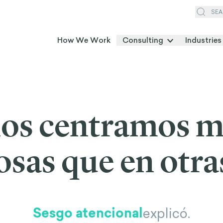
SEA
How We Work
Consulting
Industries
nos centramos m
osas que en otra
Sesgo atencional
explicó.