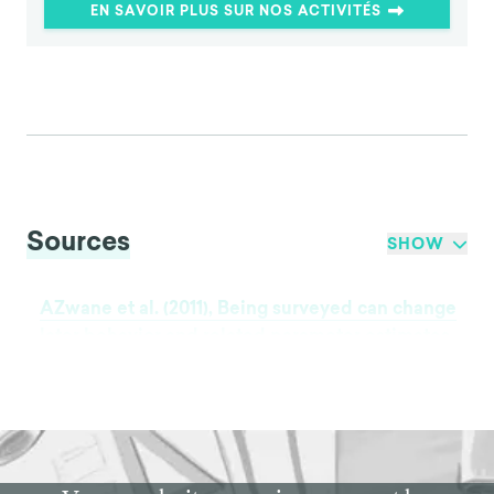
EN SAVOIR PLUS SUR NOS ACTIVITÉS
Sources
SHOW
AZwane et al. (2011), Being surveyed can change
later behavior and related parameter estimates,
PNAS