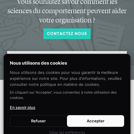
Vous souhaitez savoir comment les
sciences du comportement peuvent aider
votre organisation ?
CONTACTEZ NOUS
Recevez chaque mois dans votre boîte
Nous utilisons des cookies
de réception de nouvelles informations
Nous utilisons des cookies pour vous garantir la meilleure
sur les sciences du comportement.
expérience sur notre site. Pour plus d'informations, veuillez
consulter notre politique en matière de cookies.
En cliquant sur 'Accepter', vous consentez à notre utilisation des
cookies.
En savoir plus
Refuser
Accepter
Gérer les préférences