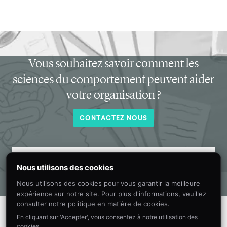
Vous souhaitez savoir comment les
sciences du comportement peuvent aider
votre organisation ?
CONTACTEZ NOUS
Recevez chaque mois dans votre boîte
Nous utilisons des cookies
de réception de nouvelles informations
Nous utilisons des cookies pour vous garantir la meilleure
sur les sciences du comportement.
expérience sur notre site. Pour plus d'informations, veuillez
consulter notre politique en matière de cookies.
En cliquant sur 'Accepter', vous consentez à notre utilisation des
cookies.