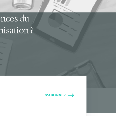
ences du
isation ?