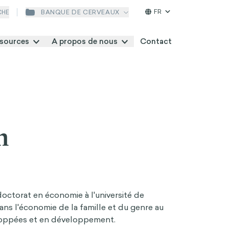
FR
BANQUE DE CERVEAUX
CHE
sources
A propos de nous
Contact
n
octorat en économie à l'université de
dans l'économie de la famille et du genre au
oppées et en développement.