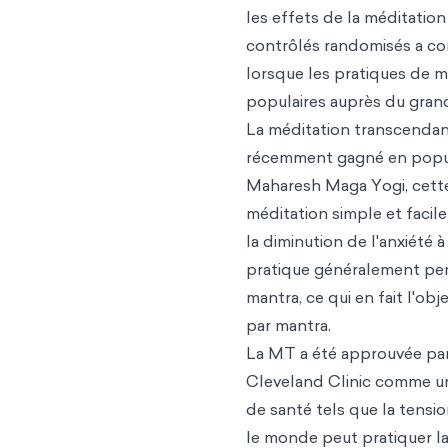
les effets de la méditation 
contrôlés randomisés a co
lorsque les pratiques de 
populaires auprès du grand
La méditation transcendan
récemment gagné en popula
Maharesh Maga Yogi, cet
méditation simple et facil
la diminution de l'anxiété 
pratique généralement pend
mantra, ce qui en fait l'o
par mantra.
La MT a été approuvée par d
Cleveland Clinic comme un
de santé tels que la tensi
le monde peut pratiquer la