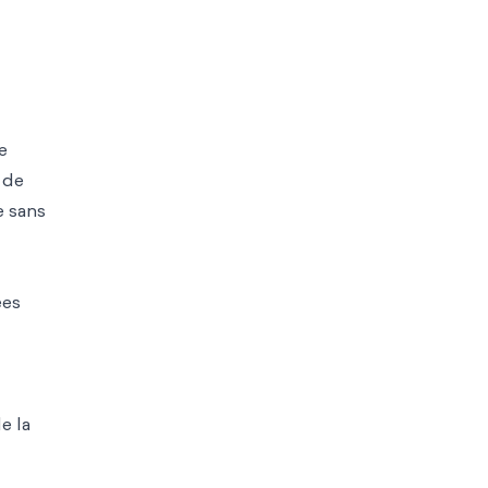
e
 de
e sans
ées
e la