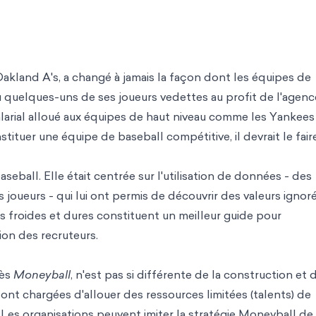
Oakland A's, a changé à jamais la façon dont les équipes de
u quelques-uns de ses joueurs vedettes au profit de l'agenc
salarial alloué aux équipes de haut niveau comme les Yankees
stituer une équipe de baseball compétitive, il devrait le fair
ball. Elle était centrée sur l'utilisation de données - des
joueurs - qui lui ont permis de découvrir des valeurs ignor
es froides et dures constituent un meilleur guide pour
ion des recruteurs.
cès
Moneyball
, n'est pas si différente de la construction et d
sont chargées d'allouer des ressources limitées (talents) de
. Les organisations peuvent imiter la stratégie Moneyball de