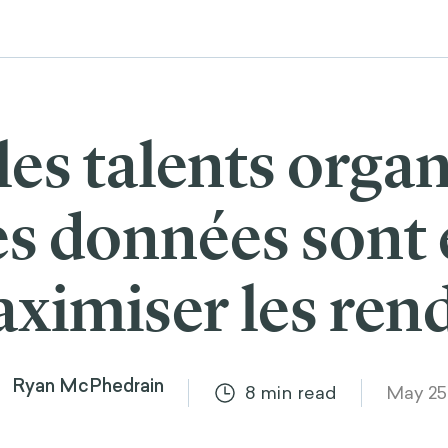
es talents organ
s données sont 
ximiser les re
Ryan McPhedrain
8
min read
May 25,