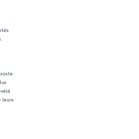
ités
.
 poste
lus
évélé
 leurs