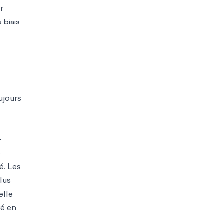
r
 biais
ujours
-
e
é. Les
lus
elle
yé en