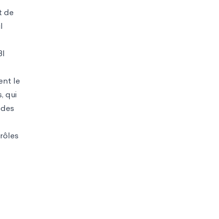
t de
l
BI
ent le
, qui
 des
 rôles