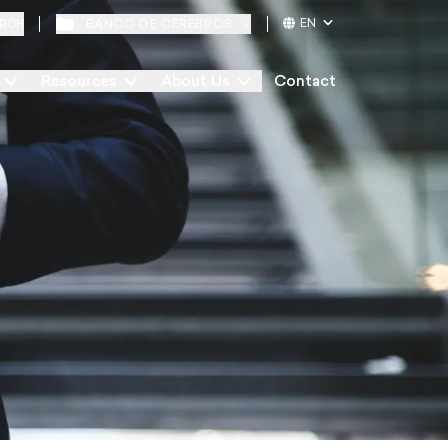
EN
BANCO DE CEREBROS
RCH
Resources
About Us
Contact