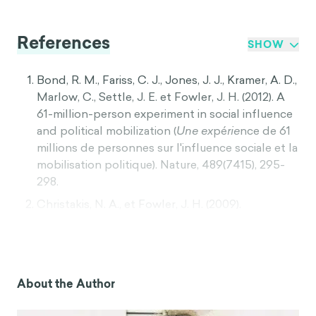
References
SHOW
Bond, R. M., Fariss, C. J., Jones, J. J., Kramer, A. D.,
Marlow, C., Settle, J. E. et Fowler, J. H. (2012). A
61-million-person experiment in social influence
and political mobilization (
Une ex
pé
rie
nce de 61
millions de personnes sur l'influence sociale et la
mobilisation politique). Nature, 489(7415), 295-
298.
Christakis, N. A., et Fowler, J. H. (2009).
Connected : Le pouvoir surprenant de nos
réseaux sociaux et la façon dont ils faço
nnent
nos vies. Little, Brown Spark.
Huckfeldt, R. R. et Sprague, J. (1995).
Citoyens,
About the Author
politique et communication sociale : Information
and influence in an election campai
gn.