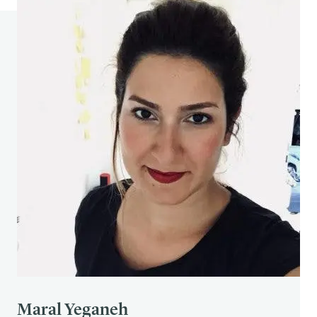
Cambridge University Press.
Critique de Facebook. (Dernière modification le
29 février 2020). Dans Wikipedia. Consulté le 25
m
ars 2020 à l'adresse suivante :
https://
en.wikipedia.org/?curid=12878216
Allcott, Hunt. (2011). "Social Norms and Energy
Conservation" (Normes sociales et économies
d'énergie). Journal of Public Economics 95 :
1082-1095.
Maral Yeganeh