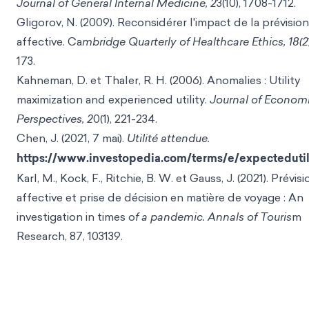
Journal of General Internal Medicine, 2
3(10), 1708-1712.
Gligorov, N. (2009). Reconsidérer l'impact de la prévision
affective. Ca
mbridge Quarterly of Healthcare Ethics, 18(2
173.
Kahneman, D. et Thaler, R. H. (2006). Anomalies : Utility
maximization and experienced utility.
Journal of Econom
Perspectives, 2
0(1), 221-234.
Chen, J. (2021, 7 mai).
Utilité attendue.
https://www.investopedia.com/terms/e/expectedutil
Karl, M., Kock, F., Ritchie, B. W. et Gauss, J. (2021). Prévisi
affective et prise de décision en matière de voyage : An
investigation in times o
f a pandemic. Annals of Touris
m
Research, 87, 103139.