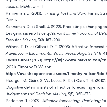
sociale
. McGraw Hill.
Kahneman, D. (2013).
Thinking, Fast and Slow.
Farrar, Str
Giroux.
Kahneman, D. et Snell, J. (1992). Predicting a changing ta
Les gens savent-ils ce qu'ils vont
aimer ? Journal of Beh
Decision M
aking, 5(3), 187-200.
Wilson, T. D., et Gilbert, D. T. (2003). Affective forecasti
Advances in Experimental Social Psychology, 3
5, 345-41
Daniel Gilbert (2021). h
ttps://wjh-www.harvard.edu/~d
(2021). Timothy D. Wilson.
https://uva.theopenscholar.com/timothy-wilson/bio-
Hoerger, M., Quirk, S. W., Lucas, R. E. et Carr, T. H. (2010).
Cognitive determinants of affective forecasting errors.
Judgement and Decision Making, 5
(5), 365-373.
Pedersen, T. (2009).
Affective forecasting : Predicting fut