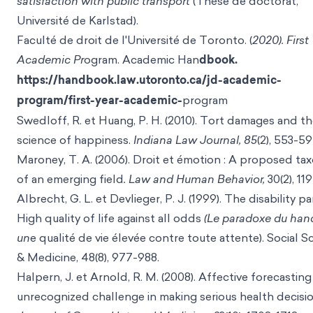
satisfaction with public transport
(Thèse de doctorat,
Université de Karlstad).
Faculté de droit de l'Université de Toronto. (
2020). First
Academic Pr
ogram. Academic Han
dbook.
https://handbook.law.utoronto.ca/jd-academic-
program/first-year-academic-
program
Swedloff, R. et Huang, P. H. (2010). Tort damages and t
science of happiness.
Indiana Law Journal, 85
(2), 553-59
Maroney, T. A. (2006). Droit et émotion : A proposed t
of an emerging field
. Law and Human Behavior,
30(2), 11
Albrecht, G. L. et Devlieger, P. J. (1999). The disability pa
High quality of life against all odds
(Le paradoxe du hand
un
e qualité de vie élevée contre toute attente). Social S
& Medicine, 48(8), 977-988.
Halpern, J. et Arnold, R. M. (2008). Affective forecasting
unrecognized challenge in making serious health decisio