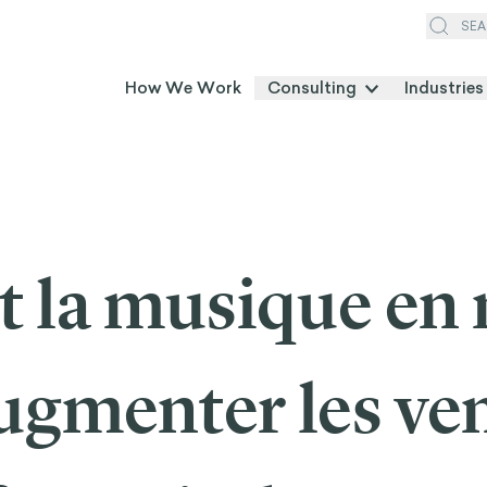
SEA
How We Work
Consulting
Industries
la musique en 
ugmenter les ven