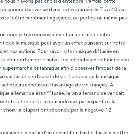
nous n'avons pas choisi d'entendre. Parfois, cette
de sonore bienvenue dans notre journée (le Top 40 bat
ntiste !), être carrément agaçante, ou parfois ne même pas
soit enregistrée consciemment ou non, un nombre
nt que la musique peut avoir un effet puissant sur notre
 et nos actions. Pour savoir si la musique diffusée en
r le comportement d'achat, des chercheurs ont mené une
un supermarché britannique afin d'observer l'impact de la
n sur les choix d'achat de vin. Lorsque de la musique
es acheteurs achetaient davantage de vin français. À
dif
usique allemande était
fusée, le vin allemand se vendait
Toutefois, lorsqu'on a demandé aux participants si la
r choix, la plupart ont répondu par la négative. 1,2
ignificatifs à partir d'un échantillon limité ; facile à mettre