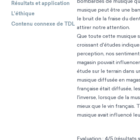
bombardés de musique que 
Résultats et application
musique peut être une ban
L'éthique
le bruit de la fraise du de
Contenu connexe de TDL
attirer notre attention.
Que toute cette musique 
croissant d'études indique
perception, nos sentiments
magasin pouvait influence
étude sur le terrain dans 
musique diffusée en magasi
française était diffusée, l
l'inverse, lorsque de la m
mieux que le vin français. 
musique avait influencé leu
Evaluation : 4/5 (résultats s