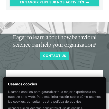
EN SAVOIR PLUS SUR NOS ACTIVITÉS
Eager to learn about how behavioral
science can help your organization?
CONTACT US
Get new behavioral science insights in
Usamos cookies
your inbox every month.
Usamos cookies para garantizarte la mejor experiencia en
nuestro sitio web. Para más información sobre cómo usamos
las cookies, consulta nuestra política de cookies.
Al hacer clic en 'Aceptar', consientes el uso de cookies.