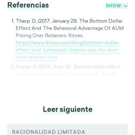
Referencias
SHOW
Tharp, D. (2017, January 23). The Bottom Dollar
Effect And The Behavioral Advantage Of AUM
Pricing Over Retainers. Kitces.
https://www.kitces.com/blog/bottom-dollar-
effect-and-behavioral-finance-bias-for-aum-
over-retainer-fees
Soster, R. (2014, June 16).
‘Bottom-dollar effect’
makes shoppers blue
. Interview by C. Kissel.
Bankrate.
https://www.bankrate.com/finance/smart-
spending/bottom-dollar-effect-makes-
shoppers-blue.aspx
Leer siguiente
Coglode. (2020, September 1).
Bottom Dollar
Effect
.
https://www.coglode.com/gem/bottom-
dollar-effect
RACIONALIDAD LIMITADA