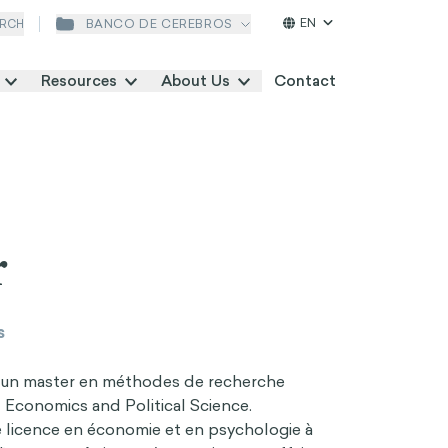
EN
BANCO DE CEREBROS
RCH
Resources
About Us
Contact
r
s
t un master en méthodes de recherche
 Economics and Political Science.
e licence en économie et en psychologie à